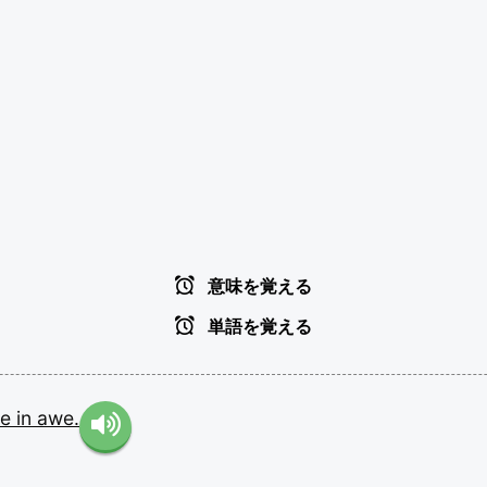
意味を覚える
単語を覚える
ce
in
awe.