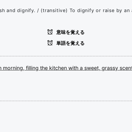
h and dignify. / (transitive) To dignify or raise by an 
意味を覚える
単語を覚える
h
morning,
filling
the
kitchen
with
a
sweet,
grassy
scent