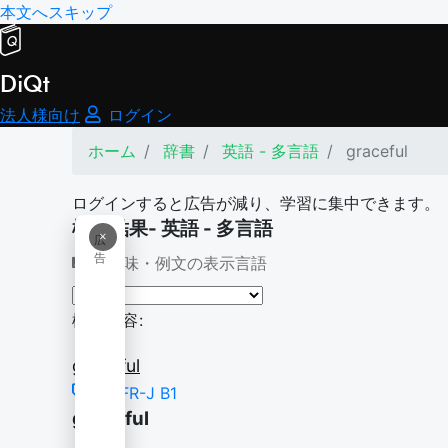
本文へスキップ
DiQt
法人様向け
ログイン
ホーム
辞書
英語 - 多言語
graceful
ログインすると広告が減り、学習に集中できます。
検索結果- 英語 - 多言語
×
広
告
意味・例文の表示言語
検索内容:
graceful
CEFR-J B1
graceful