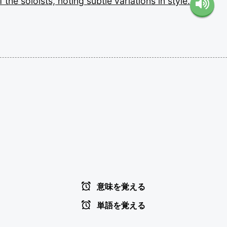
f
the
soloists,
noting
subtle
variations
in
style.
意味を覚える
単語を覚える