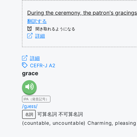
During
the
ceremony,
the
patron's
gracing
翻訳する
聞き取れるようになる
詳細
詳細
CEFR-J A2
grace
IPA（発音記号）
/ɡɹeɪs/
可算名詞
不可算名詞
名詞
(countable, uncountable) Charming, pleasing q