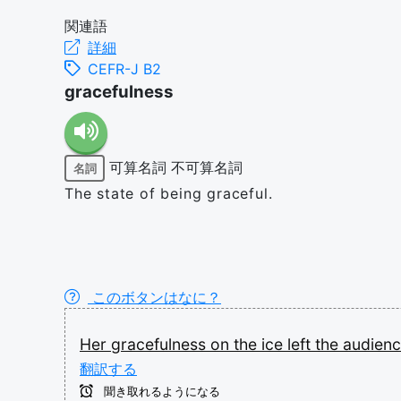
関連語
詳細
CEFR-J B2
gracefulness
可算名詞
不可算名詞
名詞
The state of being graceful.
このボタンはなに？
Her
gracefulness
on
the
ice
left
the
audien
翻訳する
聞き取れるようになる