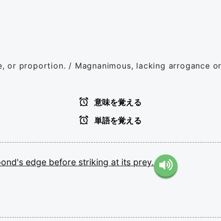
 or proportion. / Magnanimous, lacking arrogance or
意味を覚える
単語を覚える
pond's
edge
before
striking
at
its
prey.