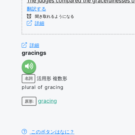
The
judges
compared
the
gracefulnesses
o
翻訳する
聞き取れるようになる
詳細
詳細
gracings
活用形
複数形
名詞
plural of gracing
gracing
原形:
このボタンはなに？