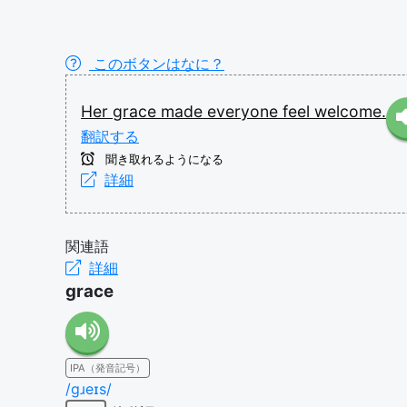
このボタンはなに？
Her
grace
made
everyone
feel
welcome.
翻訳する
聞き取れるようになる
詳細
関連語
詳細
grace
IPA（発音記号）
/ɡɹeɪs/