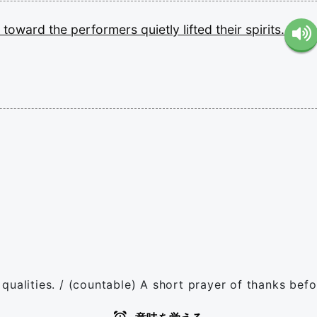
s
toward
the
performers
quietly
lifted
their
spirits.
ualities. / (countable) A short prayer of thanks befo