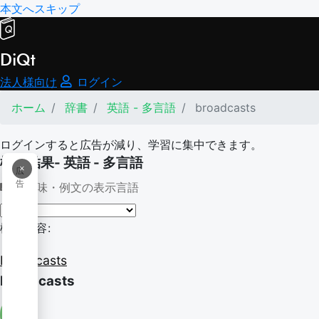
本文へスキップ
DiQt
法人様向け
ログイン
ホーム
辞書
英語 - 多言語
broadcasts
ログインすると広告が減り、学習に集中できます。
検索結果- 英語 - 多言語
×
広
告
意味・例文の表示言語
検索内容:
broadcasts
broadcasts