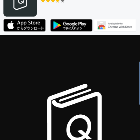
★★★★★
★★★★★