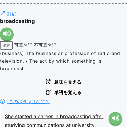
詳細
broadcasting
可算名詞
不可算名詞
名詞
(business) The business or profession of radio and
television. / The act by which something is
broadcast.
意味を覚える
単語を覚える
このボタンはなに？
She
started
a
career
in
broadcasting
after
studying
communications
at
university.