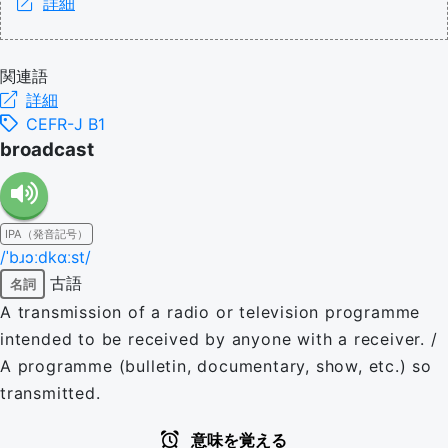
詳細
関連語
詳細
CEFR-J B1
broadcast
IPA（発音記号）
/ˈbɹɔːdkɑːst/
古語
名詞
A transmission of a radio or television programme
intended to be received by anyone with a receiver. /
A programme (bulletin, documentary, show, etc.) so
transmitted.
意味を覚える