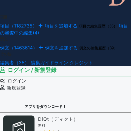
項目
項目（1182735）
項目を追加する
項目
項目の編集履歴（35）
の審査中の編集(4)
例文
例文（1463614）
例文を追加する
例文の編集履歴（39）
その他
編集者（35）
編集ガイドライン
クレジット
ログイン / 新規登録
ログイン
新規登録
アプリをダウンロード！
DiQt（ディクト）
無料