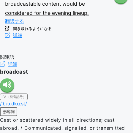
broadcastable
content
would
be
considered
for
the
evening
lineup.
翻訳する
聞き取れるようになる
詳細
関連語
詳細
broadcast
IPA（発音記号）
/ˈbɹɔːdkɑːst/
形容詞
Cast or scattered widely in all directions; cast
abroad. / Communicated, signalled, or transmitted