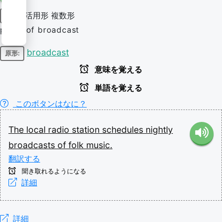
活用形
複数形
名詞
plural of broadcast
broadcast
原形:
意味を覚える
単語を覚える
このボタンはなに？
The
local
radio
station
schedules
nightly
broadcasts
of
folk
music.
翻訳する
聞き取れるようになる
詳細
詳細