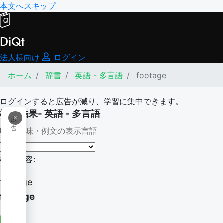
本文へスキップ
DiQt
法人様向け
ログイン
ホーム
辞書
英語 - 多言語
footage
ログインすると広告が減り、学習に集中できます。
検索結果- 英語 - 多言語
×
広
告
意味・例文の表示言語
検索内容:
footage
footage