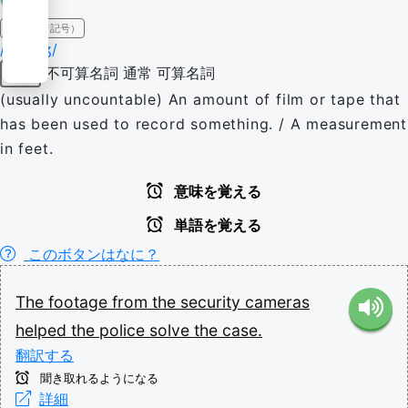
IPA（発音記号）
/ˈfʊtɪd͡ʒ/
不可算名詞
通常
可算名詞
名詞
(usually uncountable) An amount of film or tape that
has been used to record something. / A measurement
in feet.
意味を覚える
単語を覚える
このボタンはなに？
The
footage
from
the
security
cameras
helped
the
police
solve
the
case.
翻訳する
聞き取れるようになる
詳細