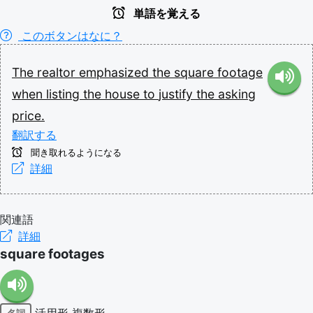
単語を覚える
このボタンはなに？
The
realtor
emphasized
the
square
footage
when
listing
the
house
to
justify
the
asking
price.
翻訳する
聞き取れるようになる
詳細
関連語
詳細
square footages
活用形
複数形