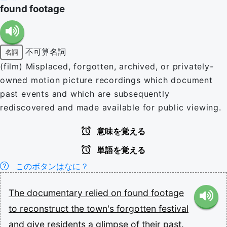
found footage
不可算名詞
名詞
(film) Misplaced, forgotten, archived, or privately-
owned motion picture recordings which document
past events and which are subsequently
rediscovered and made available for public viewing.
意味を覚える
単語を覚える
このボタンはなに？
The
documentary
relied
on
found
footage
to
reconstruct
the
town's
forgotten
festival
and
give
residents
a
glimpse
of
their
past.