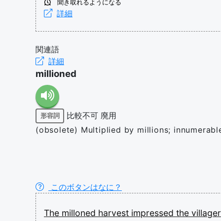
聞き取れるようになる
詳細
関連語
詳細
millioned
比較不可
廃用
形容詞
(obsolete) Multiplied by millions; innumerable
このボタンはなに？
The
milloned
harvest
impressed
the
village