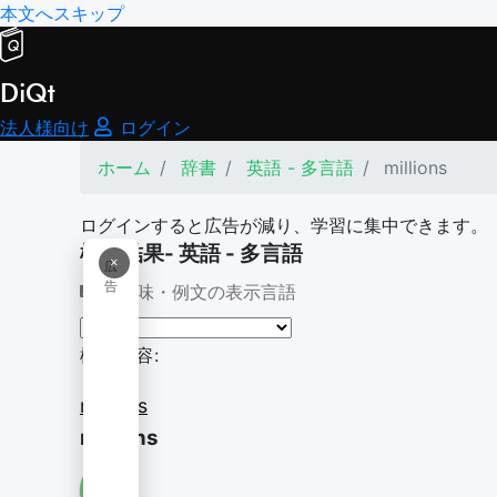
本文へスキップ
DiQt
法人様向け
ログイン
ホーム
辞書
英語 - 多言語
millions
ログインすると広告が減り、学習に集中できます。
検索結果- 英語 - 多言語
×
広
告
意味・例文の表示言語
検索内容:
millions
millions