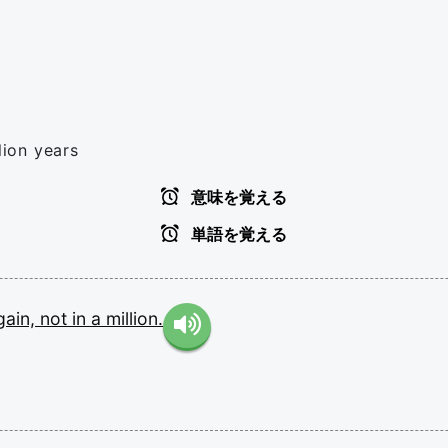
lion years
意味を覚える
単語を覚える
gain,
not
in
a
million.