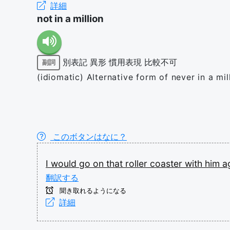
詳細
not in a million
別表記
異形
慣用表現
比較不可
副詞
(idiomatic) Alternative form of never in a mil
このボタンはなに？
I
would
go
on
that
roller
coaster
with
him
a
翻訳する
聞き取れるようになる
詳細