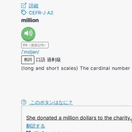
詳細
CEFR-J A2
million
IPA（発音記号）
/ˈmɪljən/
口語
過剰級
数詞
(long and short scales) The cardinal number 
このボタンはなに？
She
donated
a
million
dollars
to
the
charity.
翻訳する