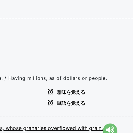
. / Having millions, as of dollars or people.
意味を覚える
単語を覚える
rs,
whose
granaries
overflowed
with
grain.