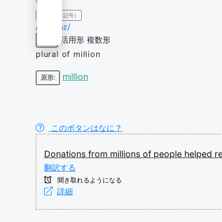
IPA（発音記号）
/ˈmɪljənz/
活用形
複数形
名詞
plural of million
million
原形:
このボタンはなに？
Donations
from
millions
of
people
helped
r
翻訳する
聞き取れるようになる
詳細