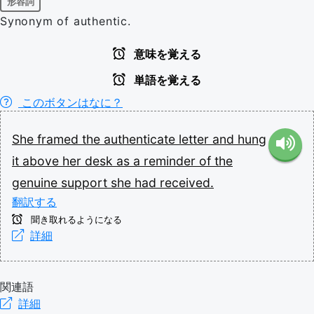
形容詞
Synonym of authentic.
意味を覚える
単語を覚える
このボタンはなに？
She
framed
the
authenticate
letter
and
hung
it
above
her
desk
as
a
reminder
of
the
genuine
support
she
had
received.
翻訳する
聞き取れるようになる
詳細
関連語
詳細