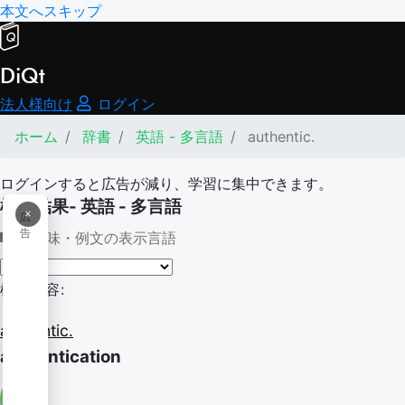
本文へスキップ
DiQt
法人様向け
ログイン
ホーム
辞書
英語 - 多言語
authentic.
ログインすると広告が減り、学習に集中できます。
検索結果- 英語 - 多言語
×
広
告
意味・例文の表示言語
検索内容:
authentic.
authentication