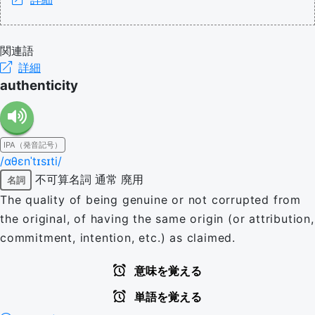
関連語
詳細
authenticity
IPA（発音記号）
/ɑθɛnˈtɪsɪti/
不可算名詞
通常
廃用
名詞
The quality of being genuine or not corrupted from
the original, of having the same origin (or attribution,
commitment, intention, etc.) as claimed.
意味を覚える
単語を覚える