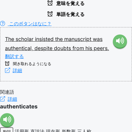
意味を覚える
単語を覚える
このボタンはなに？
The
scholar
insisted
the
manuscript
was
authentical,
despite
doubts
from
his
peers.
翻訳する
聞き取れるようになる
詳細
関連語
詳細
authenticates
活用形
直説法
現在形
単数形
三人称
動詞