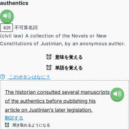
authentics
不可算名詞
名詞
(civil law) A collection of the Novels or New
Constitutions of Justinian, by an anonymous author.
意味を覚える
単語を覚える
このボタンはなに？
The
historian
consulted
several
manuscripts
of
the
authentics
before
publishing
his
article
on
Justinian's
later
legislation.
翻訳する
聞き取れるようになる