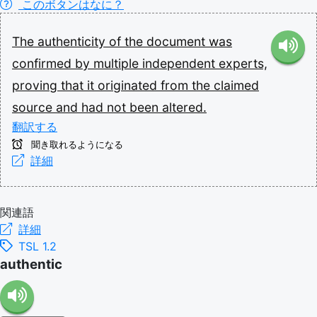
このボタンはなに？
The
authenticity
of
the
document
was
confirmed
by
multiple
independent
experts,
proving
that
it
originated
from
the
claimed
source
and
had
not
been
altered.
翻訳する
聞き取れるようになる
詳細
関連語
詳細
TSL 1.2
authentic