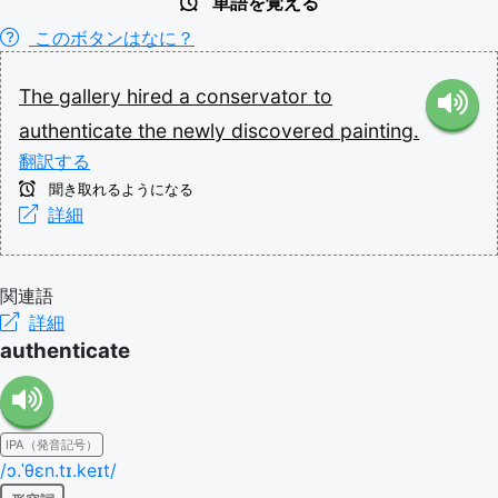
単語を覚える
このボタンはなに？
The
gallery
hired
a
conservator
to
authenticate
the
newly
discovered
painting.
翻訳する
聞き取れるようになる
詳細
関連語
詳細
authenticate
IPA（発音記号）
/ɔ.ˈθɛn.tɪ.keɪt/