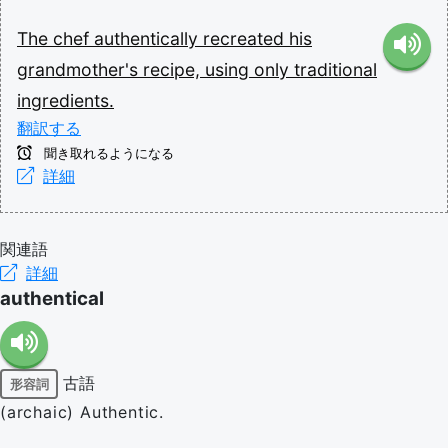
The
chef
authentically
recreated
his
grandmother's
recipe,
using
only
traditional
ingredients.
翻訳する
聞き取れるようになる
詳細
関連語
詳細
authentical
古語
形容詞
(archaic) Authentic.