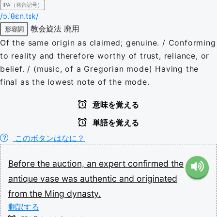
IPA（発音記号）
/ɔ.ˈθɛn.tɪk/
教会旋法
廃用
形容詞
Of the same origin as claimed; genuine. / Conforming
to reality and therefore worthy of trust, reliance, or
belief. / (music, of a Gregorian mode) Having the
final as the lowest note of the mode.
意味を覚える
単語を覚える
このボタンはなに？
Before
the
auction,
an
expert
confirmed
the
antique
vase
was
authentic
and
originated
from
the
Ming
dynasty.
翻訳する