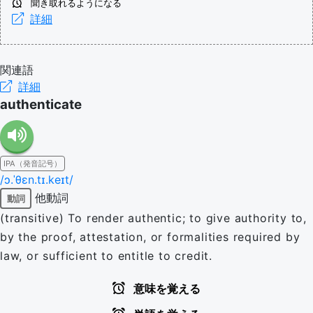
聞き取れるようになる
詳細
関連語
詳細
authenticate
IPA（発音記号）
/ɔ.ˈθɛn.tɪ.keɪt/
他動詞
動詞
(transitive) To render authentic; to give authority to,
by the proof, attestation, or formalities required by
law, or sufficient to entitle to credit.
意味を覚える