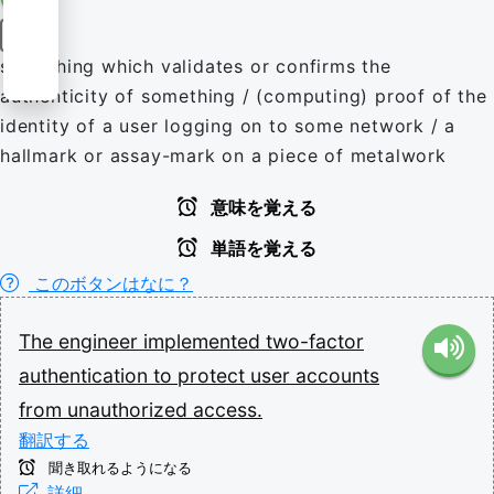
名詞
something which validates or confirms the
authenticity of something / (computing) proof of the
identity of a user logging on to some network / a
hallmark or assay-mark on a piece of metalwork
意味を覚える
単語を覚える
このボタンはなに？
The
engineer
implemented
two-factor
authentication
to
protect
user
accounts
from
unauthorized
access.
翻訳する
聞き取れるようになる
詳細