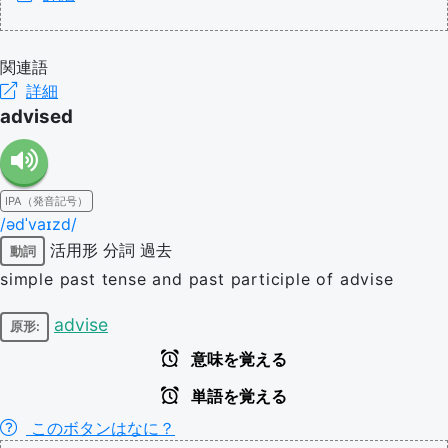
関連語
詳細
advised
IPA（発音記号）
/ədˈvaɪzd/
活用形
分詞
過去
動詞
simple past tense and past participle of advise
advise
原形:
意味を覚える
単語を覚える
このボタンはなに？