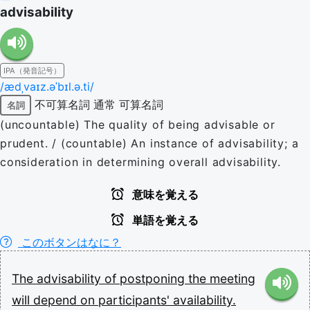
advisability
IPA（発音記号）
/ædˌvaɪz.əˈbɪl.ə.ti/
不可算名詞
通常
可算名詞
名詞
(uncountable) The quality of being advisable or
prudent. / (countable) An instance of advisability; a
consideration in determining overall advisability.
意味を覚える
単語を覚える
このボタンはなに？
The
advisability
of
postponing
the
meeting
will
depend
on
participants'
availability.