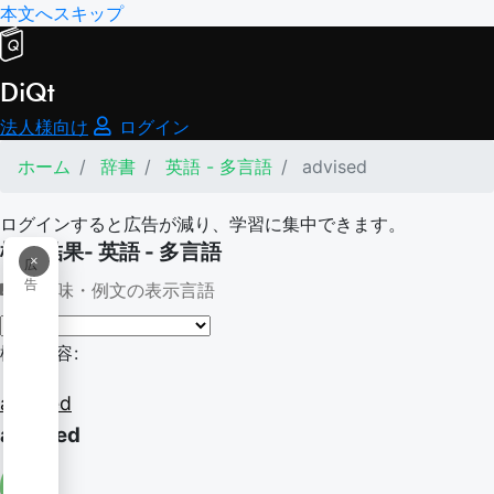
本文へスキップ
DiQt
法人様向け
ログイン
ホーム
辞書
英語 - 多言語
advised
ログインすると広告が減り、学習に集中できます。
検索結果- 英語 - 多言語
×
広
告
意味・例文の表示言語
検索内容:
advised
advised