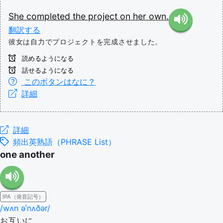
She
completed
the
project
on
her
own.
翻訳する
彼女は自力でプロジェクトを完成させました。
読めるようになる
話せるようになる
このボタンはなに？
詳細
詳細
頻出英熟語（PHRASE List）
one another
IPA（発音記号）
/wʌn əˈnʌðər/
お互いに