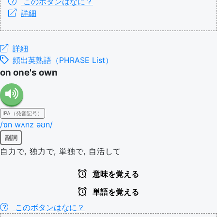
このボタンはなに？
詳細
詳細
頻出英熟語（PHRASE List）
on one's own
IPA（発音記号）
/ɒn wʌnz əʊn/
副詞
自力で, 独力で, 単独で, 自活して
意味を覚える
単語を覚える
このボタンはなに？