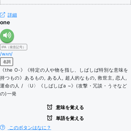
詳細
one
IPA（発音記号）
/wʌn/
名詞
《the O-》《特定の人や物を指し、しばしば特別な意味を
持つもの》あるもの, ある人, 超人的なもの, 救世主, 恋人,
運命の人 / 〈U〉《しばしばa ~》(攻撃・冗談・うそなど
の)一発
意味を覚える
単語を覚える
このボタンはなに？