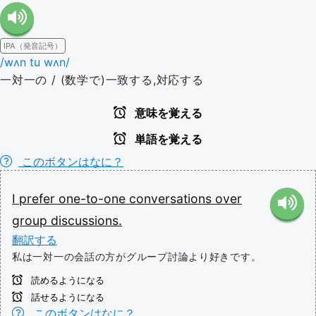
IPA（発音記号）
/wʌn tu wʌn/
一対一の / (数学で)一致する,対応する
意味を覚える
単語を覚える
このボタンはなに？
I
prefer
one-to-one
conversations
over
group
discussions.
翻訳する
私は一対一の会話の方がグループ討論より好きです。
読めるようになる
話せるようになる
このボタンはなに？