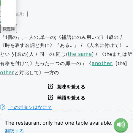
IPA（発音記号）
/wʌn/
限定詞
『1個の』,一人の,単一の;《補語にのみ用いて》1歳の /
《時を表す名詞と共に》『ある…』 / 《人名に付けて》…
the same
という[名の]人 / 同一の,同じ(
) / 《theまたは所
another
有格を付けて》たった一つの,唯一の / 《
, [the]
other
と対比して》一方の
意味を覚える
単語を覚える
このボタンはなに？
The
restaurant
only
had
one
table
available.
翻訳する