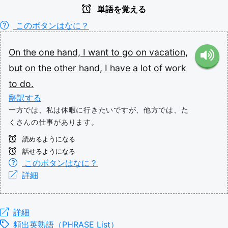
単語を覚える
このボタンはなに？
On
the
one
hand,
I
want
to
go
on
vacation,
but
on
the
other
hand,
I
have
a
lot
of
work
to
do.
翻訳する
一方では、私は休暇に行きたいですが、他方では、た
くさんの仕事があります。
読めるようになる
話せるようになる
このボタンはなに？
詳細
詳細
頻出英熟語（PHRASE List）