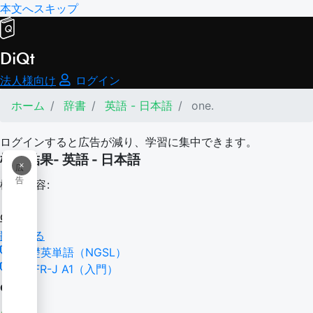
本文へスキップ
DiQt
法人様向け
ログイン
ホーム
辞書
英語 - 日本語
one.
ログインすると広告が減り、学習に集中できます。
検索結果- 英語 - 日本語
×
広
告
検索内容:
one.
翻訳する
基礎英単語（NGSL）
CEFR-J A1（入門）
one