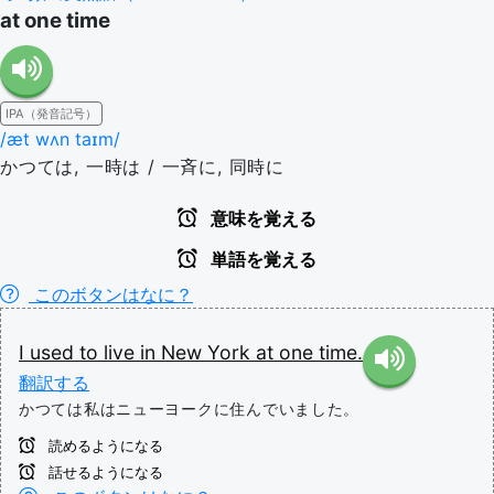
at one time
IPA（発音記号）
/æt wʌn taɪm/
かつては, 一時は / 一斉に, 同時に
意味を覚える
単語を覚える
このボタンはなに？
I
used
to
live
in
New
York
at
one
time.
翻訳する
かつては私はニューヨークに住んでいました。
読めるようになる
話せるようになる