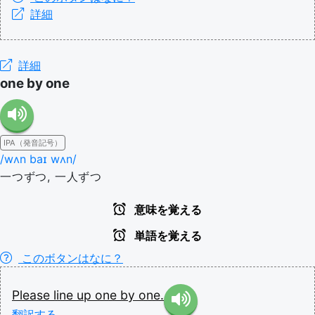
詳細
詳細
one by one
IPA（発音記号）
/wʌn baɪ wʌn/
一つずつ, 一人ずつ
意味を覚える
単語を覚える
このボタンはなに？
Please
line
up
one
by
one.
翻訳する