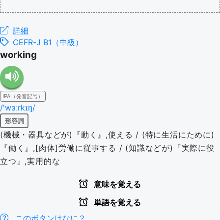
詳細
CEFR-J B1（中級）
working
IPA（発音記号）
/'wɜːrkɪŋ/
形容詞
(機械・器具などが)『動く』,使える / (特に生活にために)
『働く』,[肉体]労働に従事する / (知識などが)『実際に役
立つ』,実用的な
意味を覚える
単語を覚える
このボタンはなに？