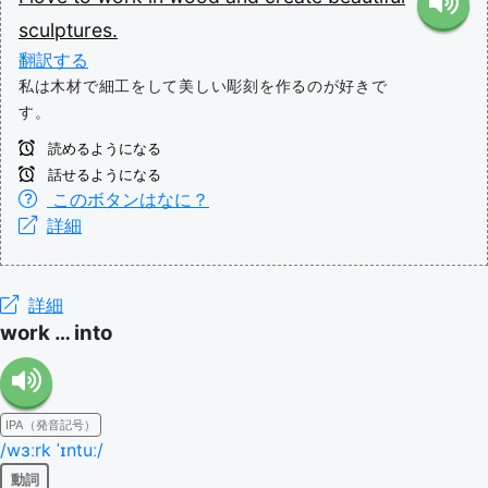
sculptures.
翻訳する
私は木材で細工をして美しい彫刻を作るのが好きで
す。
読めるようになる
話せるようになる
このボタンはなに？
詳細
詳細
work … into
IPA（発音記号）
/wɜːrk ˈɪntuː/
動詞