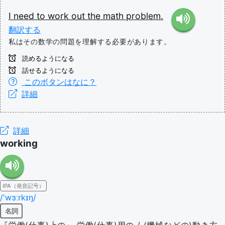
I
need
to
work
out
the
math
problem.
翻訳する
私はその数学の問題を理解する必要があります。
読めるようになる
話せるようになる
このボタンはなに？
詳細
詳細
working
IPA（発音記号）
/'wɜːrkɪŋ/
名詞