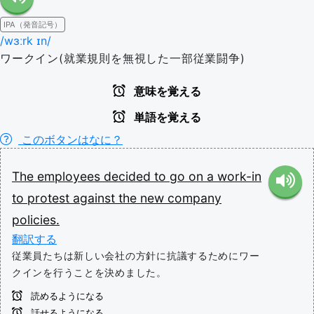
IPA（発音記号）
/wɜːrk ɪn/
ワークイン(就業規則を無視した一部従業闘争)
意味を覚える
単語を覚える
このボタンはなに？
The
employees
decided
to
go
on
a
work-in
to
protest
against
the
new
company
policies.
翻訳する
従業員たちは新しい会社の方針に抗議するためにワー
クインを行うことを決めました。
読めるようになる
話せるようになる