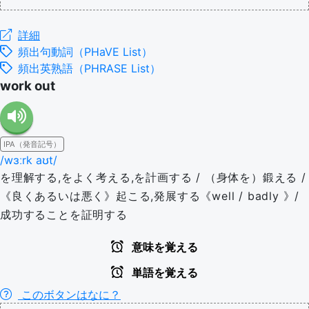
詳細
頻出句動詞（PHaVE List）
頻出英熟語（PHRASE List）
work out
IPA（発音記号）
/wɜːrk aʊt/
を理解する,をよく考える,を計画する / （身体を）鍛える /
《良くあるいは悪く》起こる,発展する《well / badly 》/
成功することを証明する
意味を覚える
単語を覚える
このボタンはなに？