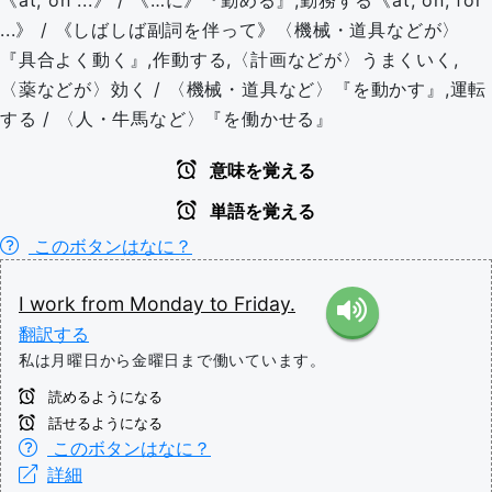
《at, on ...》 / 《…に》『勤める』,勤務する《at, on, for
...》 / 《しばしば副詞を伴って》〈機械・道具などが〉
『具合よく動く』,作動する,〈計画などが〉うまくいく,
〈薬などが〉効く / 〈機械・道具など〉『を動かす』,運転
する / 〈人・牛馬など〉『を働かせる』
意味を覚える
単語を覚える
このボタンはなに？
I
work
from
Monday
to
Friday.
翻訳する
私は月曜日から金曜日まで働いています。
読めるようになる
話せるようになる
このボタンはなに？
詳細