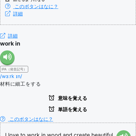
このボタンはなに？
詳細
詳細
work in
IPA（発音記号）
/wɜːrk ɪn/
材料に細工をする
意味を覚える
単語を覚える
このボタンはなに？
I
love
to
work
in
wood
and
create
beautiful