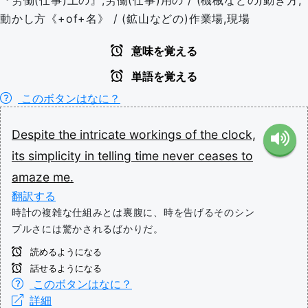
『労働(仕事)上の』,労働(仕事)用の / (機械などの)動き方,
動かし方《+of+名》 / (鉱山などの)作業場,現場
意味を覚える
単語を覚える
このボタンはなに？
Despite
the
intricate
workings
of
the
clock,
its
simplicity
in
telling
time
never
ceases
to
amaze
me.
翻訳する
時計の複雑な仕組みとは裏腹に、時を告げるそのシン
プルさには驚かされるばかりだ。
読めるようになる
話せるようになる
このボタンはなに？
詳細