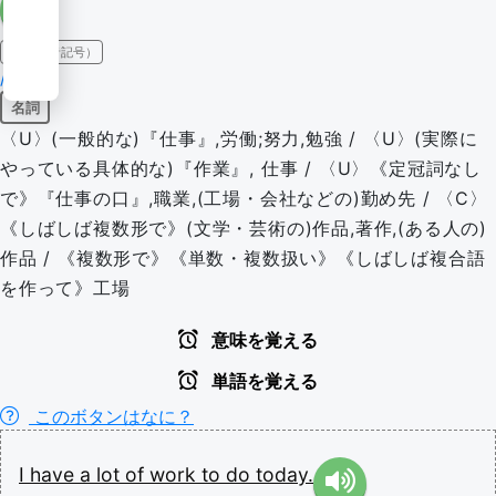
IPA（発音記号）
/wɜːrk/
名詞
〈U〉(一般的な)『仕事』,労働;努力,勉強 / 〈U〉(実際に
やっている具体的な)『作業』, 仕事 / 〈U〉《定冠詞なし
で》『仕事の口』,職業,(工場・会社などの)勤め先 / 〈C〉
《しばしば複数形で》(文学・芸術の)作品,著作,(ある人の)
作品 / 《複数形で》《単数・複数扱い》《しばしば複合語
を作って》工場
意味を覚える
単語を覚える
このボタンはなに？
I
have
a
lot
of
work
to
do
today.