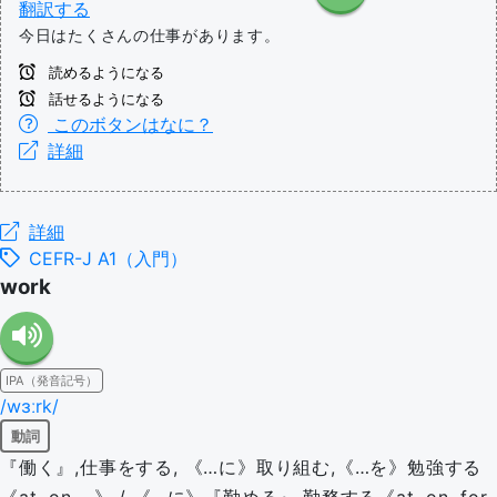
翻訳する
今日はたくさんの仕事があります。
読めるようになる
話せるようになる
このボタンはなに？
詳細
詳細
CEFR-J A1（入門）
work
IPA（発音記号）
/wɜːrk/
動詞
『働く』,仕事をする, 《…に》取り組む,《…を》勉強する