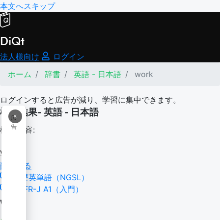
本文へスキップ
DiQt
法人様向け
ログイン
ホーム
辞書
英語 - 日本語
work
ログインすると広告が減り、学習に集中できます。
検索結果- 英語 - 日本語
×
広
告
検索内容:
work
翻訳する
基礎英単語（NGSL）
CEFR-J A1（入門）
work