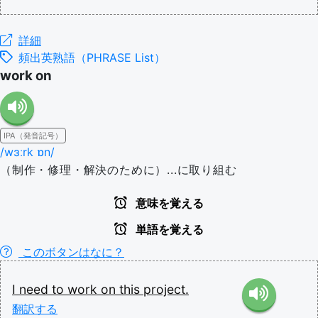
詳細
頻出英熟語（PHRASE List）
work on
IPA（発音記号）
/wɜːrk ɒn/
（制作・修理・解決のために）...に取り組む
意味を覚える
単語を覚える
このボタンはなに？
I
need
to
work
on
this
project.
翻訳する