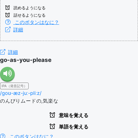
読めるようになる
話せるようになる
このボタンはなに？
詳細
詳細
go-as-you-please
IPA（発音記号）
/ɡoʊ-æz-juː-pliːz/
のんびりムードの,気楽な
意味を覚える
単語を覚える
このボタンはなに？