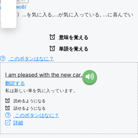
/pli:zd wɪθ/
《be ~》...を気に入る,...が気に入っている, ...に喜んでい
る
意味を覚える
単語を覚える
このボタンはなに？
I
am
pleased
with
the
new
car.
翻訳する
私は新しい車を気に入っています。
読めるようになる
話せるようになる
このボタンはなに？
詳細