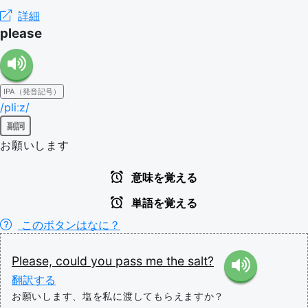
詳細
please
IPA（発音記号）
/pliːz/
副詞
お願いします
意味を覚える
単語を覚える
このボタンはなに？
Please,
could
you
pass
me
the
salt?
翻訳する
お願いします、塩を私に渡してもらえますか？