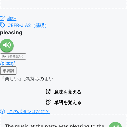
詳細
CEFR-J A2（基礎）
pleasing
IPA（発音記号）
/piːsɪŋ/
形容詞
『楽しい』,気持ちのよい
意味を覚える
単語を覚える
このボタンはなに？
The
music
at
the
party
was
pleasing
to
the