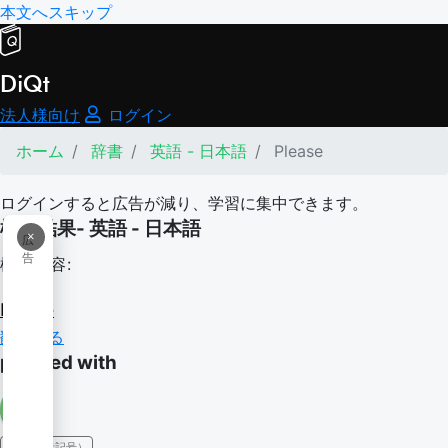
本文へスキップ
DiQt
法人様向け
ログイン
ホーム
辞書
英語 - 日本語
Please
ログインすると広告が減り、学習に集中できます。
検索結果- 英語 - 日本語
×
広
告
検索内容:
Please
翻訳する
pleased with
IPA（発音記号）