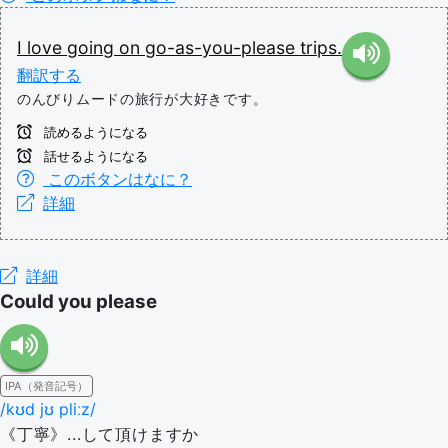
I
love
going
on
go-as-you-please
trips.
翻訳する
のんびりムードの旅行が大好きです。
読めるようになる
話せるようになる
このボタンはなに？
詳細
詳細
Could you please
IPA（発音記号）
/kʊd jʊ pliːz/
《丁寧》...して頂けますか