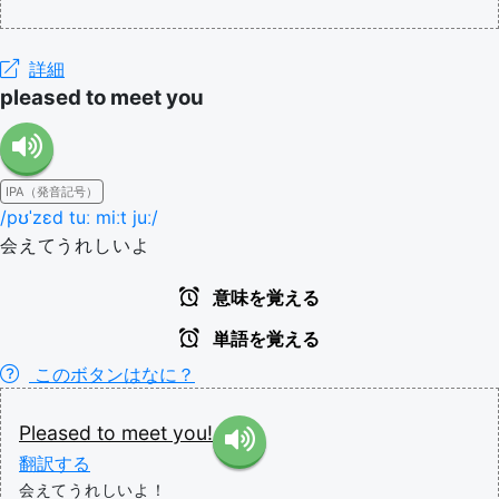
詳細
pleased to meet you
IPA（発音記号）
/pʊˈzɛd tuː miːt juː/
会えてうれしいよ
意味を覚える
単語を覚える
このボタンはなに？
Pleased
to
meet
you!
翻訳する
会えてうれしいよ！