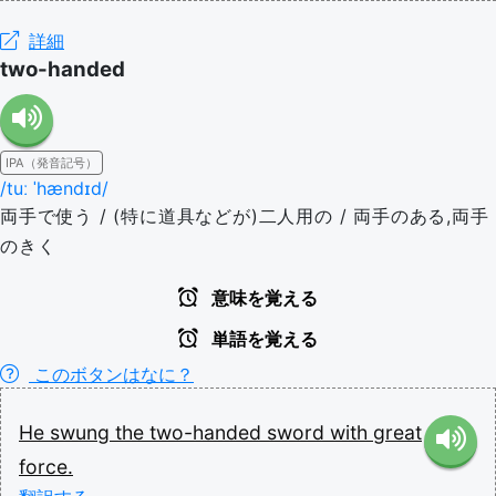
詳細
two-handed
IPA（発音記号）
/tuː ˈhændɪd/
両手で使う / (特に道具などが)二人用の / 両手のある,両手
のきく
意味を覚える
単語を覚える
このボタンはなに？
He
swung
the
two-handed
sword
with
great
force.