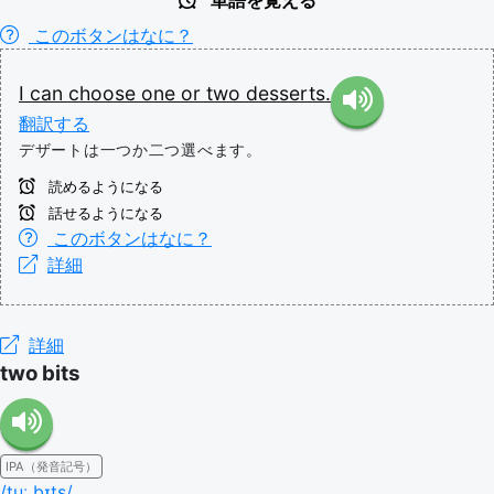
単語を覚える
このボタンはなに？
I
can
choose
one
or
two
desserts.
翻訳する
デザートは一つか二つ選べます。
読めるようになる
話せるようになる
このボタンはなに？
詳細
詳細
two bits
IPA（発音記号）
/tuː bɪts/