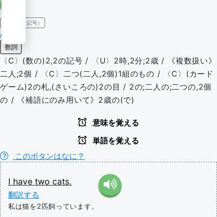
IPA（発音記号）
/tuː/
数詞
〈C〉(数の)2,2の記号 / 〈U〉2時,2分;2歳 / 《複数扱い》
二人;2個 / 〈C〉二つ(二人,2個)1組のもの / 〈C〉(カード
ゲーム)2の札,(さいころの)2の目 / 2の;二人の;二つの,2個
の / 《補語にのみ用いて》2歳の(で)
意味を覚える
単語を覚える
このボタンはなに？
I
have
two
cats.
翻訳する
私は猫を2匹飼っています。