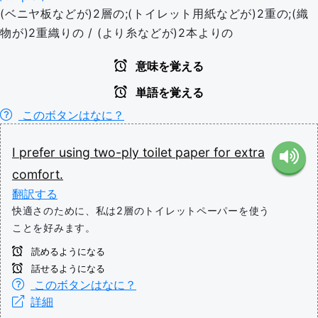
(ベニヤ板などが)2層の;(トイレット用紙などが)2重の;(織
物が)2重織りの / (より糸などが)2本よりの
意味を覚える
単語を覚える
このボタンはなに？
I
prefer
using
two-ply
toilet
paper
for
extra
comfort.
翻訳する
快適さのために、私は2層のトイレットペーパーを使う
ことを好みます。
読めるようになる
話せるようになる
このボタンはなに？
詳細