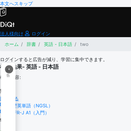
本文へスキップ
DiQt
法人様向け
ログイン
ホーム
辞書
英語 - 日本語
two
ログインすると広告が減り、学習に集中できます。
検索結果- 英語 - 日本語
×
広
告
検索内容:
two
翻訳する
基礎英単語（NGSL）
CEFR-J A1（入門）
two