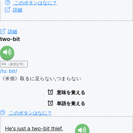
このボタンはなに？
詳細
詳細
two-bit
IPA（発音記号）
/tuː bɪt/
《米俗》取るに足らない,つまらない
意味を覚える
単語を覚える
このボタンはなに？
He's
just
a
two-bit
thief.