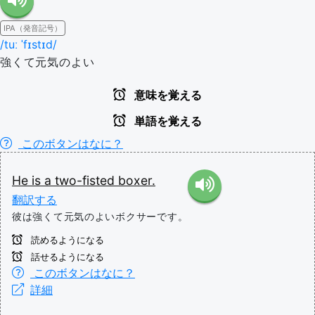
IPA（発音記号）
/tuː ˈfɪstɪd/
強くて元気のよい
意味を覚える
単語を覚える
このボタンはなに？
He
is
a
two-fisted
boxer.
翻訳する
彼は強くて元気のよいボクサーです。
読めるようになる
話せるようになる
このボタンはなに？
詳細