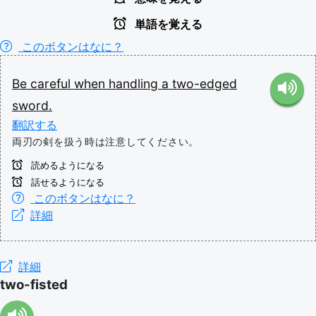
単語を覚える
このボタンはなに？
Be
careful
when
handling
a
two-edged
sword.
翻訳する
両刃の剣を扱う時は注意してください。
読めるようになる
話せるようになる
このボタンはなに？
詳細
詳細
two-fisted