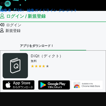
その他
編集者（726）
編集ガイドライン
クレジット
ログイン / 新規登録
ログイン
新規登録
アプリをダウンロード！
DiQt（ディクト）
無料
★★★★★
★★★★★