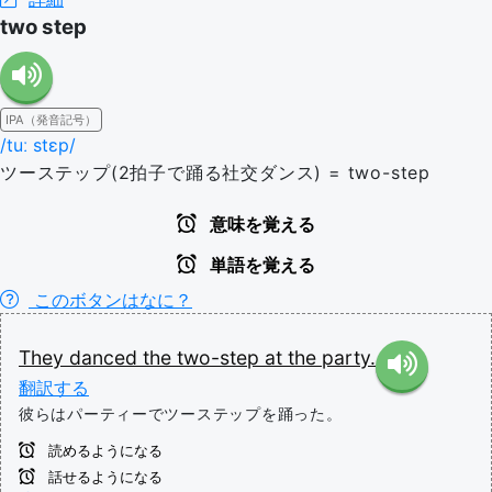
two step
IPA（発音記号）
/tuː stɛp/
ツーステップ(2拍子で踊る社交ダンス) = two-step
意味を覚える
単語を覚える
このボタンはなに？
They
danced
the
two-step
at
the
party.
翻訳する
彼らはパーティーでツーステップを踊った。
読めるようになる
話せるようになる