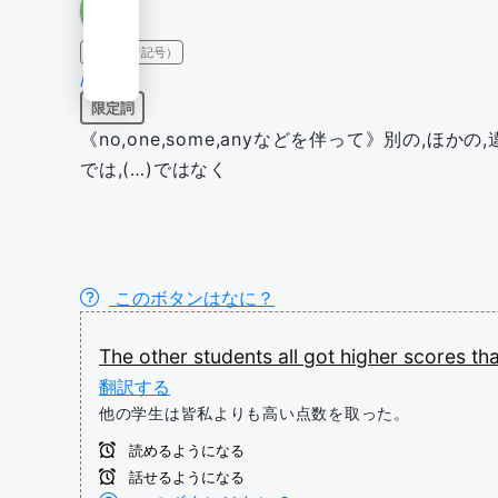
IPA（発音記号）
/ˈʌðər/
限定詞
《no,one,some,anyなどを伴って》別の,ほかの,
では,(…)ではなく
このボタンはなに？
The
other
students
all
got
higher
scores
th
翻訳する
他の学生は皆私よりも高い点数を取った。
読めるようになる
話せるようになる