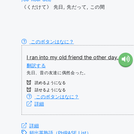
《くだけて》 先日, 先だって, この間
このボタンはなに？
I
ran
into
my
old
friend
the
other
day.
翻訳する
先日、昔の友達に偶然会った。
読めるようになる
話せるようになる
このボタンはなに？
詳細
詳細
頻出英熟語（PHRASE List）