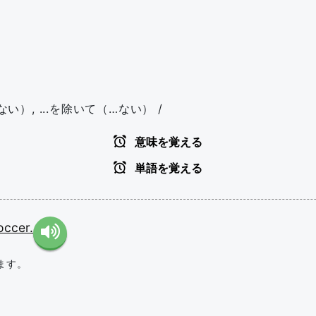
…ない）, ...を除いて（…ない） /
意味を覚える
単語を覚える
occer.
ます。