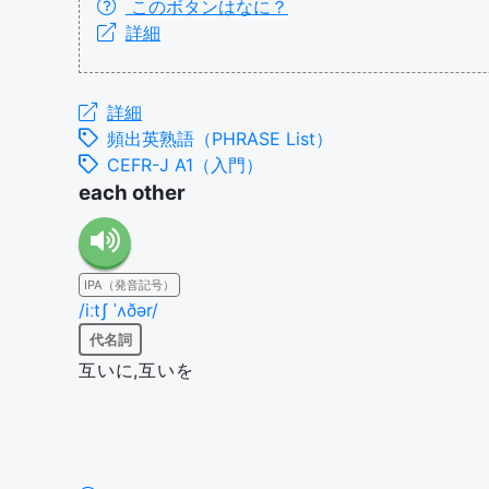
このボタンはなに？
詳細
詳細
頻出英熟語（PHRASE List）
CEFR-J A1（入門）
each other
IPA（発音記号）
/iːtʃ ˈʌðər/
代名詞
互いに,互いを