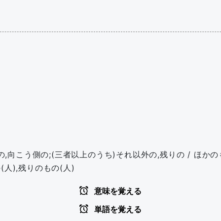
の,向こう側の;(三者以上のうち)それ以外の,残りの / ほかのもの
人),残りのもの(人)
意味を覚える
単語を覚える