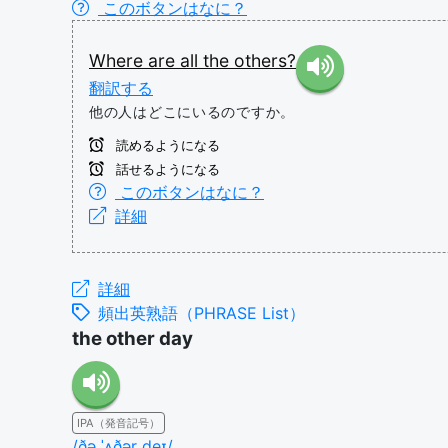
このボタンはなに？
Where
are
all
the
others?
翻訳する
他の人はどこにいるのですか。
読めるようになる
話せるようになる
このボタンはなに？
詳細
詳細
頻出英熟語（PHRASE List）
the other day
IPA（発音記号）
/ðə ˈʌðər deɪ/