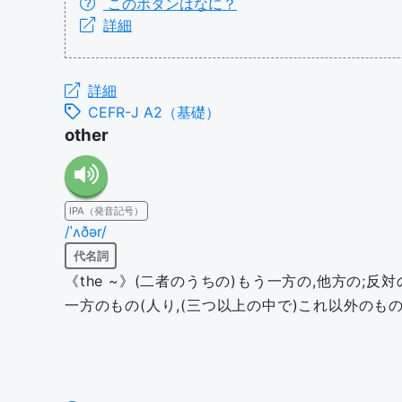
このボタンはなに？
詳細
詳細
CEFR-J A2（基礎）
other
IPA（発音記号）
/ˈʌðər/
代名詞
《the ~》(二者のうちの)もう一方の,他方の;反対
一方のもの(人り,(三つ以上の中で)これ以外のもの(