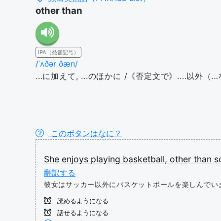
other than
IPA（発音記号）
/ˈʌðər ðæn/
...に加えて, ...のほかに /《否定文で》....以外（
このボタンはなに？
She
enjoys
playing
basketball,
other
than
s
翻訳する
彼女はサッカー以外にバスケットボールを楽しんでい
読めるようになる
話せるようになる