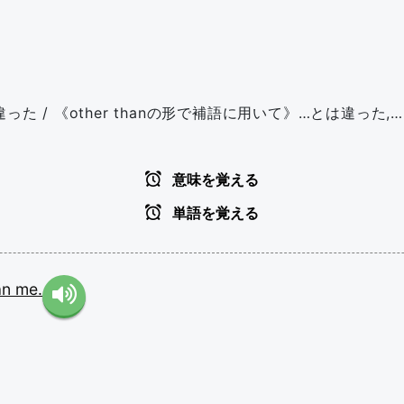
違った / 《other thanの形で補語に用いて》…とは違った,…
意味を覚える
単語を覚える
an
me.