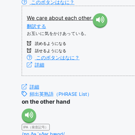
このボタンはなに？
We
care
about
each
other.
翻訳する
お互いに気をかけあっている。
読めるようになる
話せるようになる
このボタンはなに？
詳細
詳細
頻出英熟語（PHRASE List）
on the other hand
IPA（発音記号）
/ɒn ðə ˈʌðər hænd/