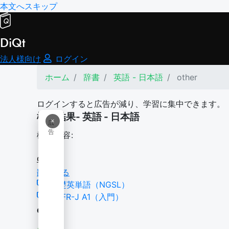
本文へスキップ
DiQt
法人様向け
ログイン
ホーム
辞書
英語 - 日本語
other
ログインすると広告が減り、学習に集中できます。
検索結果- 英語 - 日本語
×
広
告
検索内容:
other
翻訳する
基礎英単語（NGSL）
CEFR-J A1（入門）
other