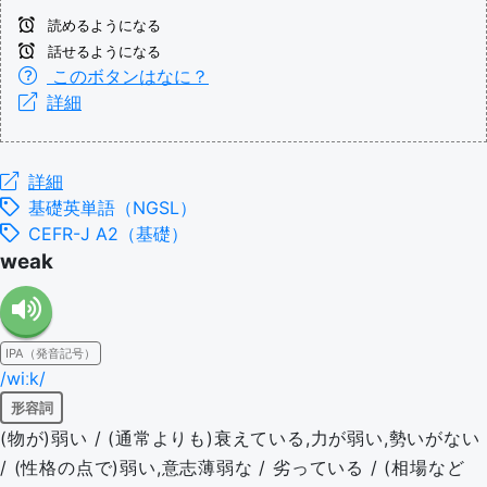
読めるようになる
話せるようになる
このボタンはなに？
詳細
詳細
基礎英単語（NGSL）
CEFR-J A2（基礎）
weak
IPA（発音記号）
/wiːk/
形容詞
(物が)弱い / (通常よりも)衰えている,力が弱い,勢いがない
/ (性格の点で)弱い,意志薄弱な / 劣っている / (相場など