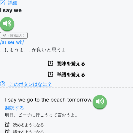
詳細
I say we
IPA（発音記号）
/aɪ seɪ wiː/
...しようよ, ...が良いと思うよ
意味を覚える
単語を覚える
このボタンはなに？
I
say
we
go
to
the
beach
tomorrow.
翻訳する
明日、ビーチに行こうって言おうよ。
読めるようになる
話せるようになる