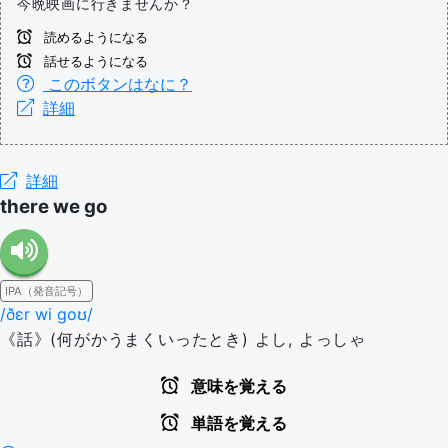
今晩映画に行きませんか？
読めるようになる
話せるようになる
このボタンはなに？
詳細
詳細
there we go
IPA（発音記号）
/ðɛr wi ɡoʊ/
《話》(何がかうまくいったとき) よし, よっしゃ
意味を覚える
単語を覚える