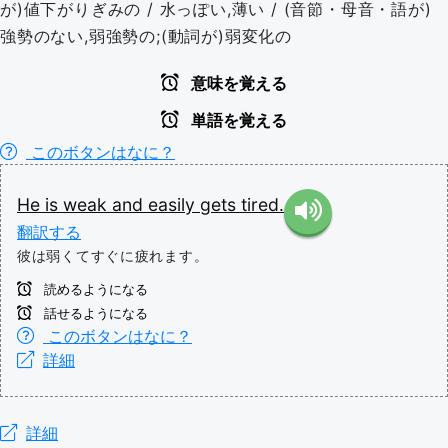
が)値下がりぎみの / 水っぽい,薄い / (音節・母音・語が)
強勢のない,弱強勢の;(動詞が)弱変化の
意味を覚える
単語を覚える
このボタンはなに？
He
is
weak
and
easily
gets
tired.
翻訳する
彼は弱くてすぐに疲れます。
読めるようになる
話せるようになる
このボタンはなに？
詳細
詳細