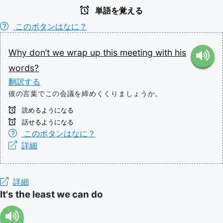
単語を覚える
このボタンはなに？
Why don’t we
wrap up
this
meeting
with
his
words?
翻訳する
彼の言葉でこの会議を締めくくりましょうか。
読めるようになる
話せるようになる
このボタンはなに？
詳細
詳細
It's the least we can do