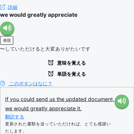
詳細
we would greatly appreciate
表現
〜していただけると大変ありがたいです
意味を覚える
単語を覚える
このボタンはなに？
If
you
could
send
us
the
updated
document,
we
would
greatly
appreciate
it.
翻訳する
更新された書類を送っていただければ、とても感謝い
たします。