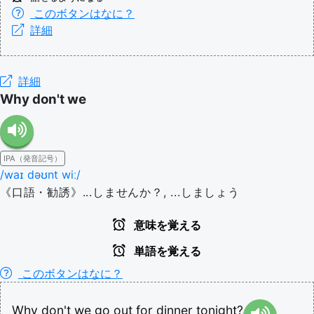
このボタンはなに？
詳細
詳細
Why don't we
IPA（発音記号）
/waɪ dəʊnt wiː/
《口語・勧誘》...しませんか？, ...しましょう
意味を覚える
単語を覚える
このボタンはなに？
Why
don't
we
go
out
for
dinner
tonight?