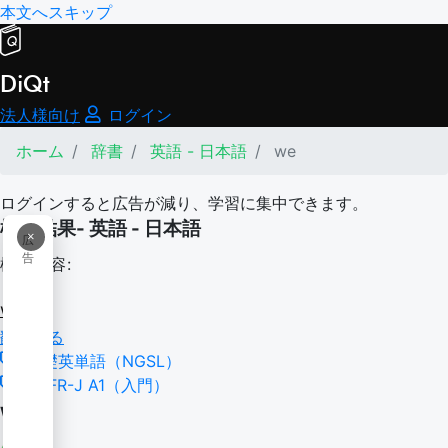
本文へスキップ
DiQt
法人様向け
ログイン
ホーム
辞書
英語 - 日本語
we
ログインすると広告が減り、学習に集中できます。
検索結果- 英語 - 日本語
×
広
告
検索内容:
we
翻訳する
基礎英単語（NGSL）
CEFR-J A1（入門）
we