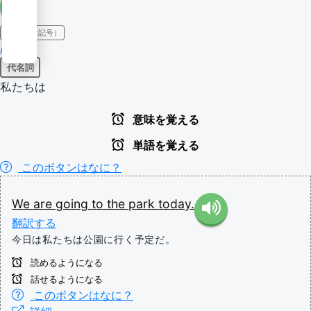
IPA（発音記号）
/wiː/
代名詞
私たちは
意味を覚える
単語を覚える
このボタンはなに？
We
are
going
to
the
park
today.
翻訳する
今日は私たちは公園に行く予定だ。
読めるようになる
話せるようになる
このボタンはなに？