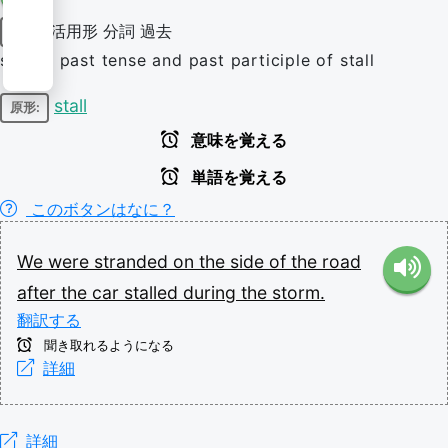
活用形
分詞
過去
動詞
simple past tense and past participle of stall
stall
原形:
意味を覚える
単語を覚える
このボタンはなに？
We
were
stranded
on
the
side
of
the
road
after
the
car
stalled
during
the
storm.
翻訳する
聞き取れるようになる
詳細
詳細