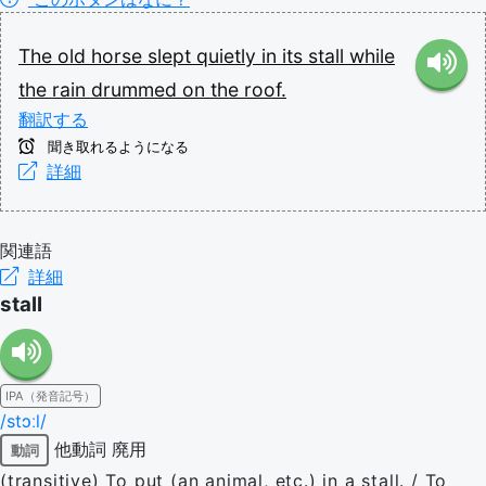
The
old
horse
slept
quietly
in
its
stall
while
the
rain
drummed
on
the
roof.
翻訳する
聞き取れるようになる
詳細
関連語
詳細
stall
IPA（発音記号）
/stɔːl/
他動詞
廃用
動詞
(transitive) To put (an animal, etc.) in a stall. / To