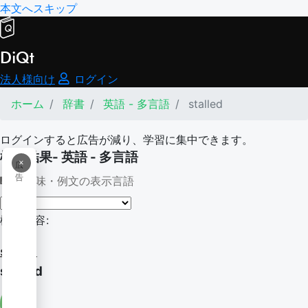
本文へスキップ
DiQt
法人様向け
ログイン
ホーム
辞書
英語 - 多言語
stalled
ログインすると広告が減り、学習に集中できます。
検索結果- 英語 - 多言語
×
広
告
意味・例文の表示言語
検索内容:
stalled
stalled