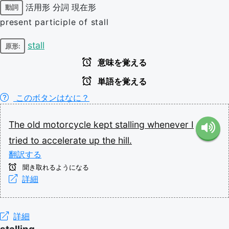
活用形
分詞
現在形
動詞
present participle of stall
stall
原形:
意味を覚える
単語を覚える
このボタンはなに？
The
old
motorcycle
kept
stalling
whenever
I
tried
to
accelerate
up
the
hill.
翻訳する
聞き取れるようになる
詳細
詳細