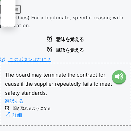
前置詞句
(law, ethics) For a legitimate, specific reason; with
justification.
意味を覚える
単語を覚える
このボタンはなに？
The
board
may
terminate
the
contract
for
cause
if
the
supplier
repeatedly
fails
to
meet
safety
standards.
翻訳する
聞き取れるようになる
詳細