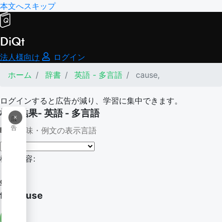
本文へスキップ
DiQt
法人様向け
ログイン
ホーム
辞書
英語 - 多言語
cause,
ログインすると広告が減り、学習に集中できます。
検索結果- 英語 - 多言語
×
広
告
意味・例文の表示言語
検索内容:
cause,
for cause