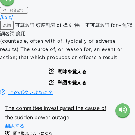
IPA（発音記号）
/kɔːz/
可算名詞
頻度副詞
of 構文
特に
不可算名詞
for＋無冠
名詞
詞名詞
廃用
(countable, often with of, typically of adverse
results) The source of, or reason for, an event or
action; that which produces or effects a result.
意味を覚える
単語を覚える
このボタンはなに？
The
committee
investigated
the
cause
of
the
sudden
power
outage.
翻訳する
聞き取れるようになる