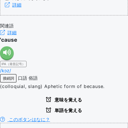
詳細
関連語
詳細
'cause
IPA（発音記号）
/kɔz/
口語
俗語
接続詞
(colloquial, slang) Aphetic form of because.
意味を覚える
単語を覚える
このボタンはなに？