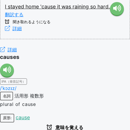
I
stayed
home
'cause
it
was
raining
so
hard.
翻訳する
聞き取れるようになる
詳細
詳細
causes
IPA（発音記号）
/ˈkɔzɪz/
活用形
複数形
名詞
plural of cause
cause
原形:
意味を覚える