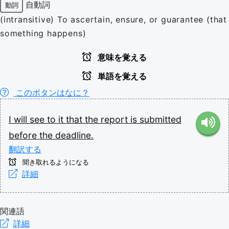
自動詞
動詞
(intransitive) To ascertain, ensure, or guarantee (that
something happens)
意味を覚える
単語を覚える
このボタンはなに？
I
will
see
to
it
that
the
report
is
submitted
before
the
deadline.
翻訳する
聞き取れるようになる
詳細
関連語
詳細