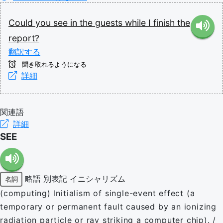
Could
you
see
in
the
guests
while
I
finish
the
report?
翻訳する
聞き取れるようになる
詳細
関連語
詳細
SEE
略語
別表記
イニシャリズム
名詞
(computing) Initialism of single-event effect (a
temporary or permanent fault caused by an ionizing
radiation particle or ray striking a computer chip). /