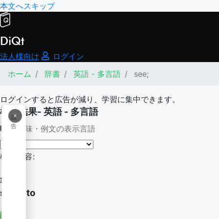
本文へスキップ
DiQt
法人様向け
ログイン
ホーム
辞書
英語 - 多言語
see;
ログインすると広告が減り、学習に集中できます。
検索結果- 英語 - 多言語
×
広
告
意味・例文の表示言語
検索内容:
see;
see into