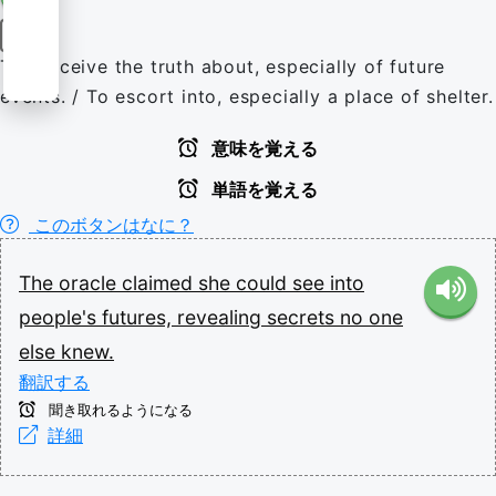
動詞
To perceive the truth about, especially of future
events. / To escort into, especially a place of shelter.
意味を覚える
単語を覚える
このボタンはなに？
The
oracle
claimed
she
could
see
into
people's
futures,
revealing
secrets
no
one
else
knew.
翻訳する
聞き取れるようになる
詳細