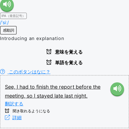
IPA（発音記号）
/ˈsiː/
感動詞
Introducing an explanation
意味を覚える
単語を覚える
このボタンはなに？
See,
I
had
to
finish
the
report
before
the
meeting,
so
I
stayed
late
last
night.
翻訳する
聞き取れるようになる
詳細