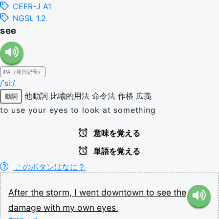
CEFR-J A1
NGSL 1.2
see
IPA（発音記号）
/ˈsiː/
他動詞
比喩的用法
命令法
作格
広義
動詞
to use your eyes to look at something
意味を覚える
単語を覚える
このボタンはなに？
After
the
storm,
I
went
downtown
to
see
the
damage
with
my
own
eyes.