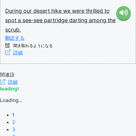
During
our
desert
hike
we
were
thrilled
to
spot
a
see-see
partridge
darting
among
the
scrub.
翻訳する
聞き取れるようになる
詳細
関連語
詳細
loading!
Loading...
1
2
3