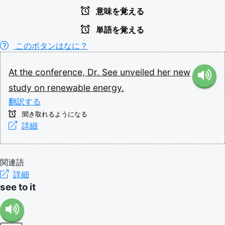
意味を覚える
単語を覚える
このボタンはなに？
At
the
conference,
Dr.
See
unveiled
her
new
study
on
renewable
energy.
翻訳する
聞き取れるようになる
詳細
関連語
詳細
see to it