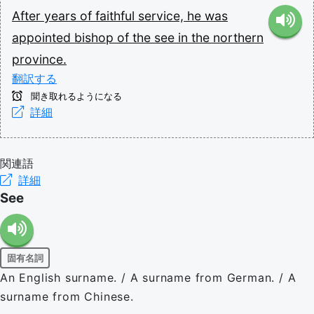
After
years
of
faithful
service,
he
was
appointed
bishop
of
the
see
in
the
northern
province.
翻訳する
聞き取れるようになる
詳細
関連語
詳細
See
固有名詞
An English surname. / A surname from German. / A
surname from Chinese.