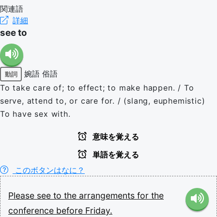
関連語
詳細
see to
婉語
俗語
動詞
To take care of; to effect; to make happen. / To
serve, attend to, or care for. / (slang, euphemistic)
To have sex with.
意味を覚える
単語を覚える
このボタンはなに？
Please
see
to
the
arrangements
for
the
conference
before
Friday.