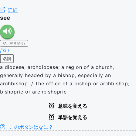
詳細
see
IPA（発音記号）
/ˈsiː/
名詞
a diocese, archdiocese; a region of a church,
generally headed by a bishop, especially an
archbishop. / The office of a bishop or archbishop;
bishopric or archbishopric
意味を覚える
単語を覚える
このボタンはなに？