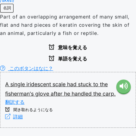
名詞
Part of an overlapping arrangement of many small,
flat and hard pieces of keratin covering the skin of
an animal, particularly a fish or reptile.
意味を覚える
単語を覚える
このボタンはなに？
A
single
iridescent
scale
had
stuck
to
the
fisherman's
glove
after
he
handled
the
carp.
翻訳する
聞き取れるようになる
詳細