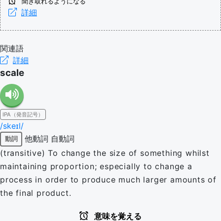
聞き取れるようになる
詳細
関連語
詳細
scale
IPA（発音記号）
/skeɪl/
他動詞
自動詞
動詞
(transitive) To change the size of something whilst
maintaining proportion; especially to change a
process in order to produce much larger amounts of
the final product.
意味を覚える