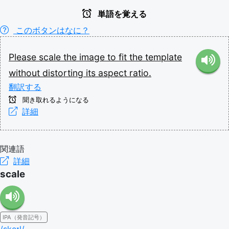
単語を覚える
このボタンはなに？
Please
scale
the
image
to
fit
the
template
without
distorting
its
aspect
ratio.
翻訳する
聞き取れるようになる
詳細
関連語
詳細
scale
IPA（発音記号）
/skeɪl/