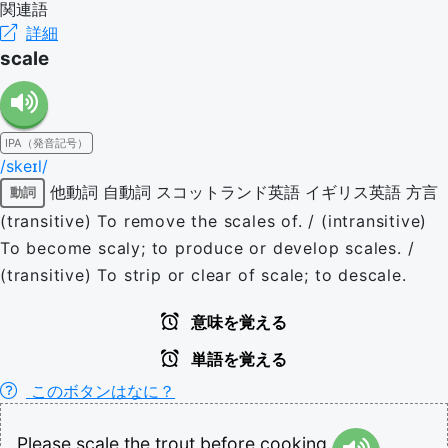
関連語
詳細
scale
IPA（発音記号）
/skeɪl/
他動詞
自動詞
スコットランド英語
イギリス英語
方言
動詞
(transitive) To remove the scales of. / (intransitive)
To become scaly; to produce or develop scales. /
(transitive) To strip or clear of scale; to descale.
意味を覚える
単語を覚える
このボタンはなに？
Please
scale
the
trout
before
cooking.