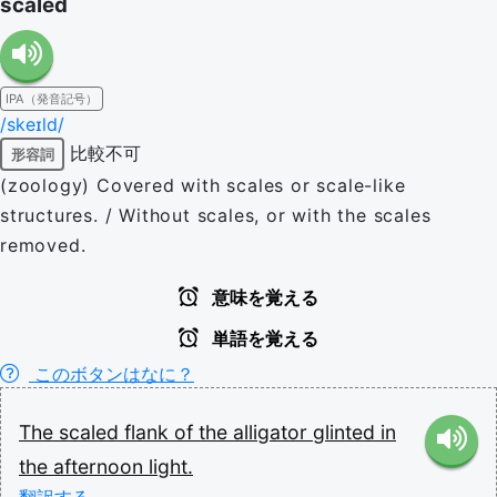
scaled
IPA（発音記号）
/skeɪld/
比較不可
形容詞
(zoology) Covered with scales or scale-like
structures. / Without scales, or with the scales
removed.
意味を覚える
単語を覚える
このボタンはなに？
The
scaled
flank
of
the
alligator
glinted
in
the
afternoon
light.