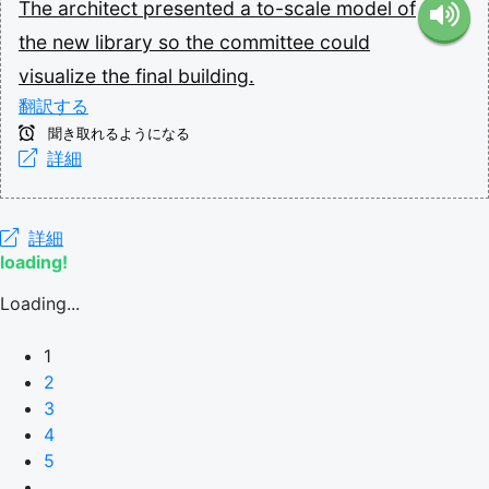
The
architect
presented
a
to-scale
model
of
the
new
library
so
the
committee
could
visualize
the
final
building.
翻訳する
聞き取れるようになる
詳細
詳細
loading!
Loading...
1
2
3
4
5
...