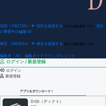
項目
項目（1182735）
項目を追加する
項目
項目の編集履歴（35）
の審査中の編集(4)
例文
例文（1463614）
例文を追加する
例文の編集履歴（39）
その他
編集者（35）
編集ガイドライン
クレジット
ログイン / 新規登録
ログイン
新規登録
アプリをダウンロード！
DiQt（ディクト）