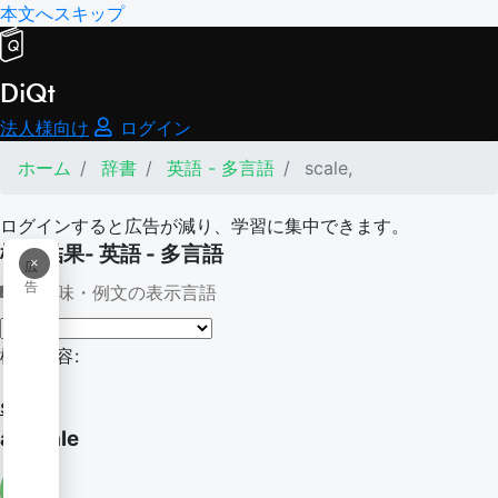
本文へスキップ
DiQt
法人様向け
ログイン
ホーム
辞書
英語 - 多言語
scale,
ログインすると広告が減り、学習に集中できます。
検索結果- 英語 - 多言語
×
広
告
意味・例文の表示言語
検索内容:
scale,
at scale