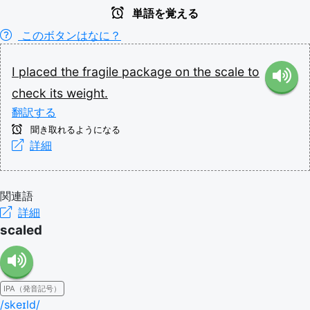
単語を覚える
このボタンはなに？
I
placed
the
fragile
package
on
the
scale
to
check
its
weight.
翻訳する
聞き取れるようになる
詳細
関連語
詳細
scaled
IPA（発音記号）
/skeɪld/