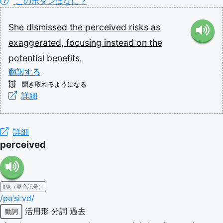
このボタンはなに？
She
dismissed
the
perceived
risks
as
exaggerated,
focusing
instead
on
the
potential
benefits.
翻訳する
聞き取れるようになる
詳細
詳細
perceived
IPA（発音記号）
/pəˈsiːvd/
活用形
分詞
過去
動詞