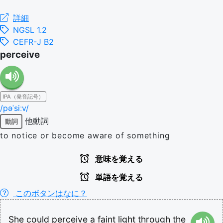
詳細
NGSL 1.2
CEFR-J B2
perceive
IPA（発音記号）
/pəˈsiːv/
他動詞
動詞
to notice or become aware of something
意味を覚える
単語を覚える
このボタンはなに？
She
could
perceive
a
faint
light
through
the