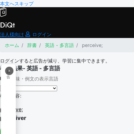
本文へスキップ
DiQt
法人様向け
ログイン
ホーム
辞書
英語 - 多言語
perceive;
ログインすると広告が減り、学習に集中できます。
検索結果- 英語 - 多言語
×
広
告
意味・例文の表示言語
検索内容:
perceive;
perceiver