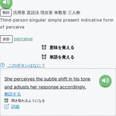
活用形
直説法
現在形
単数形
三人称
動詞
Third-person singular simple present indicative form
of perceive
perceive
原形:
意味を覚える
単語を覚える
このボタンはなに？
She
perceives
the
subtle
shift
in
his
tone
and
adjusts
her
response
accordingly.
翻訳する
聞き取れるようになる
詳細