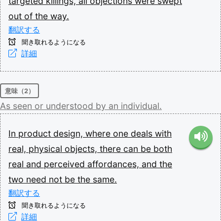
targeted
killings,
all
objections
were
swept
out
of
the
way.
翻訳する
聞き取れるようになる
詳細
意味（2）
As
seen
or
understood
by
an
individual.
In
product
design,
where
one
deals
with
real,
physical
objects,
there
can
be
both
real
and
perceived
affordances,
and
the
two
need
not
be
the
same.
翻訳する
聞き取れるようになる
詳細