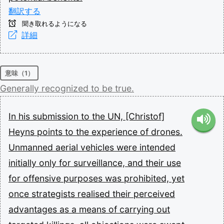
翻訳する
聞き取れるようになる
詳細
意味（1）
Generally
recognized
to
be
true.
In
his
submission
to
the
UN,
[Christof]
Heyns
points
to
the
experience
of
drones.
Unmanned
aerial
vehicles
were
intended
initially
only
for
surveillance,
and
their
use
for
offensive
purposes
was
prohibited,
yet
once
strategists
realised
their
perceived
advantages
as
a
means
of
carrying
out