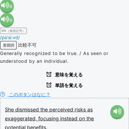
英
英
語（米
IPA（発音記号）
語（イ
国）
/pəˈsiːvd/
比較不可
形容詞
ギリ
(en-US)
Generally recognized to be true. / As seen or
understood by an individual.
ス）
意味を覚える
(en-GB)
単語を覚える
このボタンはなに？
She
dismissed
the
perceived
risks
as
exaggerated,
focusing
instead
on
the
potential
benefits.