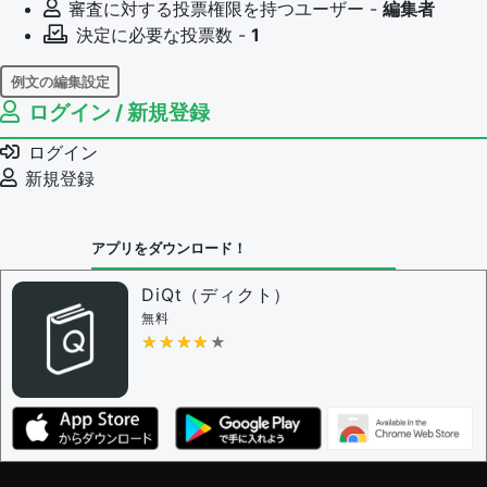
審査に対する投票権限を持つユーザー -
編集者
決定に必要な投票数 -
1
例文の編集設定
ログイン / 新規登録
例文の編集権限を持つユーザー -
すべてのユーザー
例文の削除を審査する
ログイン
審査に対する投票権限を持つユーザー -
編集者
新規登録
決定に必要な投票数 -
1
問題の編集設定
アプリをダウンロード！
問題の編集権限を持つユーザー -
すべてのユーザー
審査に対する投票権限を持つユーザー -
編集者
DiQt（ディクト）
決定に必要な投票数 -
1
無料
★★★★★
★★★★★
編集ガイドライン