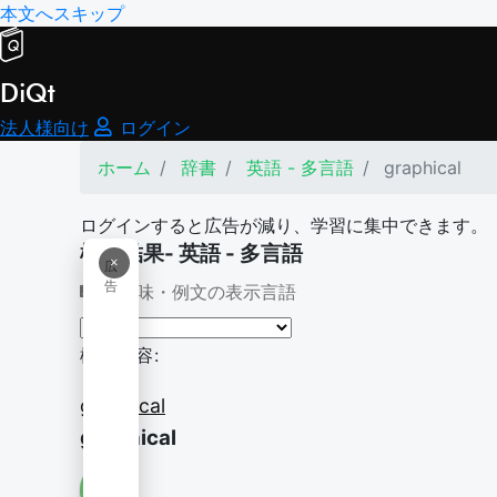
本文へスキップ
DiQt
法人様向け
ログイン
ホーム
辞書
英語 - 多言語
graphical
ログインすると広告が減り、学習に集中できます。
検索結果- 英語 - 多言語
×
広
告
意味・例文の表示言語
検索内容:
graphical
graphical