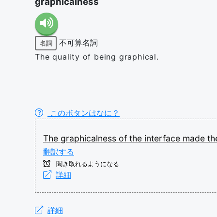
graphicalness
不可算名詞
名詞
The quality of being graphical.
このボタンはなに？
The
graphicalness
of
the
interface
made
t
翻訳する
聞き取れるようになる
詳細
詳細