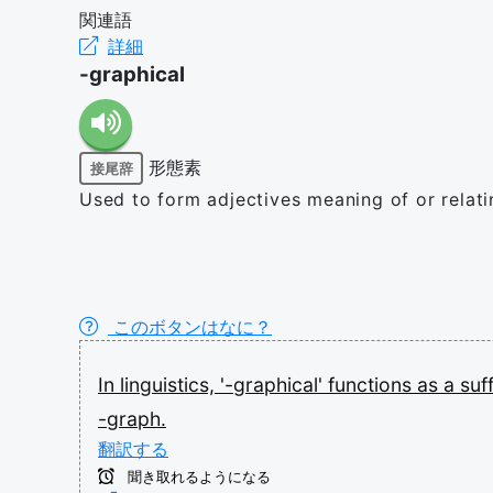
関連語
詳細
-graphical
形態素
接尾辞
Used to form adjectives meaning of or relat
このボタンはなに？
In
linguistics,
'-graphical'
functions
as
a
suf
-graph.
翻訳する
聞き取れるようになる