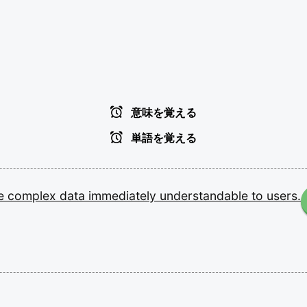
意味を覚える
単語を覚える
he
complex
data
immediately
understandable
to
users.