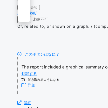
IPA（発音記号）
/ˈɡɹæfɪkəl/
比較不可
形容詞
Of, related to, or shown on a graph. / (comput
このボタンはなに？
The
report
included
a
graphical
summary
o
翻訳する
聞き取れるようになる
詳細
詳細