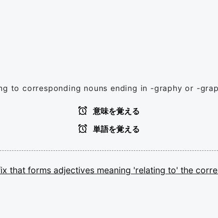
ing to corresponding nouns ending in -graphy or -grap
意味を覚える
単語を覚える
fix
that
forms
adjectives
meaning
'relating
to'
the
corr