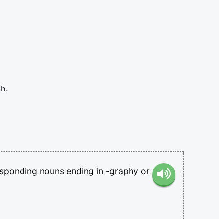
h.
esponding
nouns
ending
in
-graphy
or