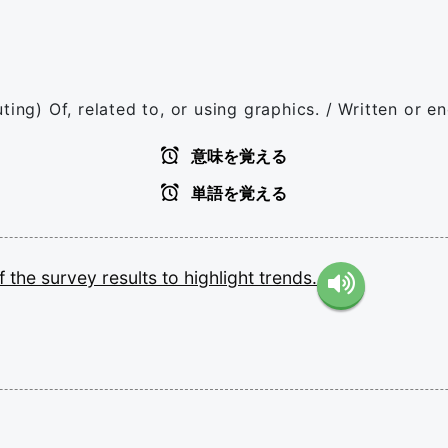
ing) Of, related to, or using graphics. / Written or en
意味を覚える
単語を覚える
f
the
survey
results
to
highlight
trends.