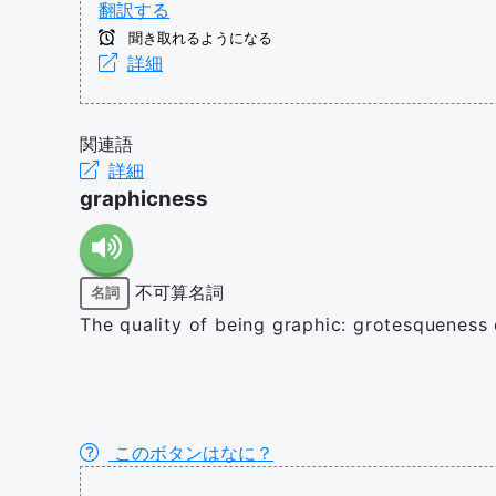
翻訳する
聞き取れるようになる
詳細
関連語
詳細
graphicness
不可算名詞
名詞
The quality of being graphic: grotesqueness 
このボタンはなに？