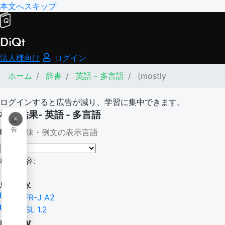
本文へスキップ
DiQt
法人様向け
ログイン
ホーム
辞書
英語 - 多言語
(mostly
ログインすると広告が減り、学習に集中できます。
検索結果- 英語 - 多言語
×
広
告
意味・例文の表示言語
検索内容:
(mostly
CEFR-J A2
NGSL 1.2
mostly