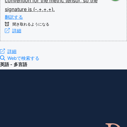
convention
for
the
metric
tensor,
so
the
signature
is
(-,+,+,+).
翻訳する
聞き取れるようになる
詳細
詳細
Webで検索する
英語 - 多言語