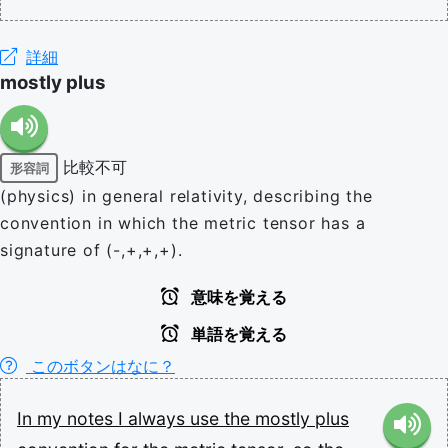
詳細
mostly plus
比較不可
形容詞
(physics) in general relativity, describing the
convention in which the metric tensor has a
signature of (-,+,+,+).
意味を覚える
単語を覚える
このボタンはなに？
In
my
notes
I
always
use
the
mostly
plus