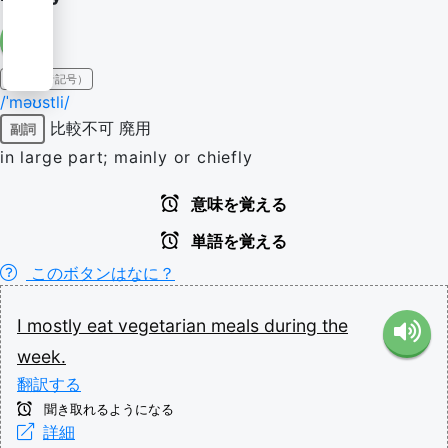
IPA（発音記号）
/ˈməʊstli/
比較不可
廃用
副詞
in large part; mainly or chiefly
意味を覚える
単語を覚える
このボタンはなに？
I
mostly
eat
vegetarian
meals
during
the
week.
翻訳する
聞き取れるようになる
詳細