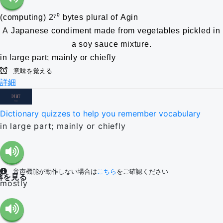
(computing) 2⁷⁰ bytes
plural of Agin
A Japanese condiment made from vegetables pickled in
a soy sauce mixture.
in large part; mainly or chiefly
意味を覚える
詳細
Dictionary quizzes to help you remember vocabulary
in large part; mainly or chiefly
音声機能が動作しない場合は
こちら
をご確認ください
解を見る
mostly