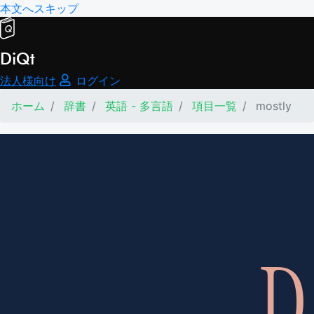
本文へスキップ
DiQt
法人様向け
ログイン
ホーム
辞書
英語 - 多言語
項目一覧
mostly