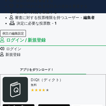
項目の削除を審査する
重複の恐れのある項目名の追加を審査する
項目名の変更を審査する
審査に対する投票権限を持つユーザー -
編集者
決定に必要な投票数 -
1
例文の編集設定
ログイン / 新規登録
例文の編集権限を持つユーザー -
すべてのユーザー
例文の削除を審査する
ログイン
審査に対する投票権限を持つユーザー -
編集者
新規登録
決定に必要な投票数 -
1
問題の編集設定
アプリをダウンロード！
問題の編集権限を持つユーザー -
すべてのユーザー
審査に対する投票権限を持つユーザー -
編集者
DiQt（ディクト）
決定に必要な投票数 -
1
無料
★★★★★
★★★★★
編集ガイドライン