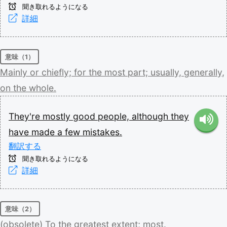
聞き取れるようになる
詳細
意味（1）
Mainly
or
chiefly;
for
the
most
part;
usually,
generally,
on
the
whole.
They're
mostly
good
people,
although
they
have
made
a
few
mistakes.
翻訳する
聞き取れるようになる
詳細
意味（2）
(obsolete)
To
the
greatest
extent;
most.