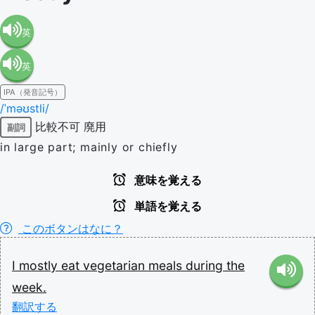
英
英
語（米
IPA（発音記号）
語（イ
国）
/ˈməʊstli/
比較不可
廃用
副詞
ギリ
(en-US)
in large part; mainly or chiefly
ス）
意味を覚える
単語を覚える
(en-GB)
このボタンはなに？
I
mostly
eat
vegetarian
meals
during
the
week.
翻訳する