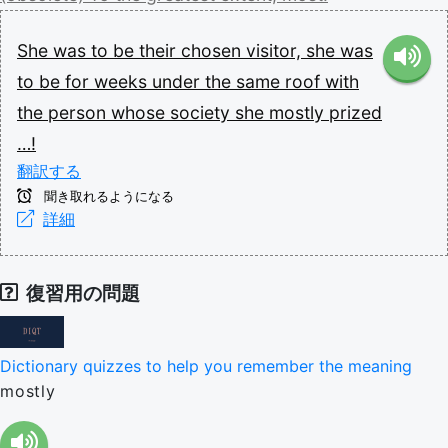
She
was
to
be
their
chosen
visitor,
she
was
to
be
for
weeks
under
the
same
roof
with
the
person
whose
society
she
mostly
prized
…!
翻訳する
聞き取れるようになる
詳細
復習用の問題
Dictionary quizzes to help you remember the meaning
mostly