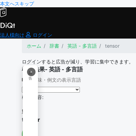
本文へスキップ
DiQt
法人様向け
ログイン
ホーム
辞書
英語 - 多言語
tensor
ログインすると広告が減り、学習に集中できます。
検索結果- 英語 - 多言語
×
広
告
意味・例文の表示言語
検索内容:
tensor
tensor