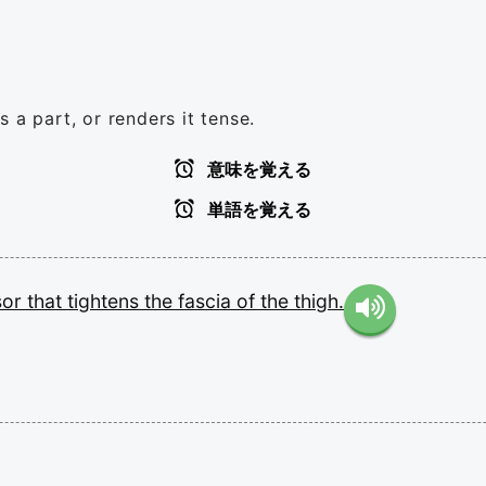
 a part, or renders it tense.
意味を覚える
単語を覚える
sor
that
tightens
the
fascia
of
the
thigh.