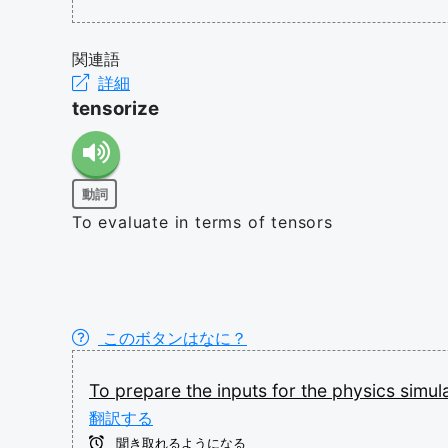
関連語
詳細
tensorize
動詞
To evaluate in terms of tensors
このボタンはなに？
To
prepare
the
inputs
for
the
physics
simul
翻訳する
聞き取れるようになる