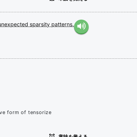
unexpected
sparsity
patterns.
ive form of tensorize
意味を覚える