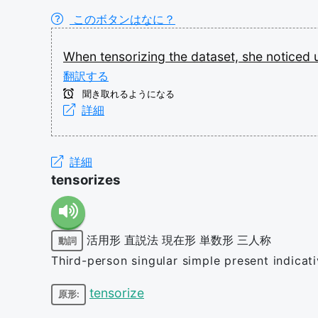
このボタンはなに？
When
tensorizing
the
dataset,
she
noticed
翻訳する
聞き取れるようになる
詳細
詳細
tensorizes
活用形
直説法
現在形
単数形
三人称
動詞
Third-person singular simple present indicat
tensorize
原形: