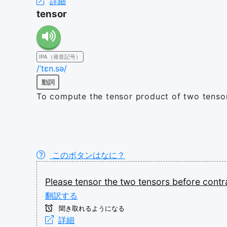
詳細
tensor
IPA（発音記号）
/ˈtɛn.sə/
動詞
To compute the tensor product of two tenso
このボタンはなに？
Please
tensor
the
two
tensors
before
contr
翻訳する
聞き取れるようになる
詳細