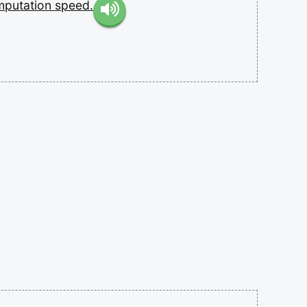
mputation
speed.