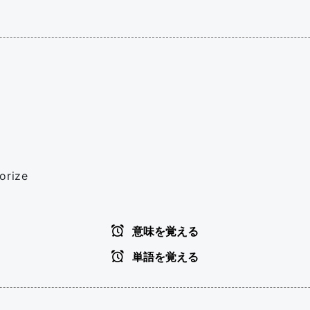
orize
意味を覚える
単語を覚える