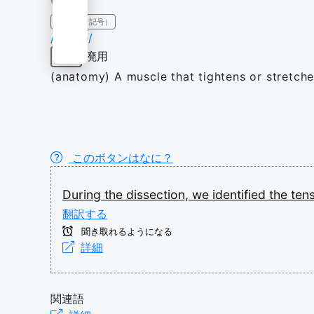
IPA（発音記号）
/ˈtɛn.sə/
廃用
名詞
(anatomy) A muscle that tightens or stretches
このボタンはなに？
During
the
dissection,
we
identified
the
ten
翻訳する
聞き取れるようになる
詳細
関連語