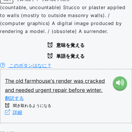
(countable, uncountable) Stucco or plaster applied
to walls (mostly to outside masonry walls). /
(computer graphics) A digital image produced by
rendering a model. / (obsolete) A surrender.
意味を覚える
単語を覚える
このボタンはなに？
The
old
farmhouse's
render
was
cracked
and
needed
urgent
repair
before
winter.
翻訳する
聞き取れるようになる
詳細