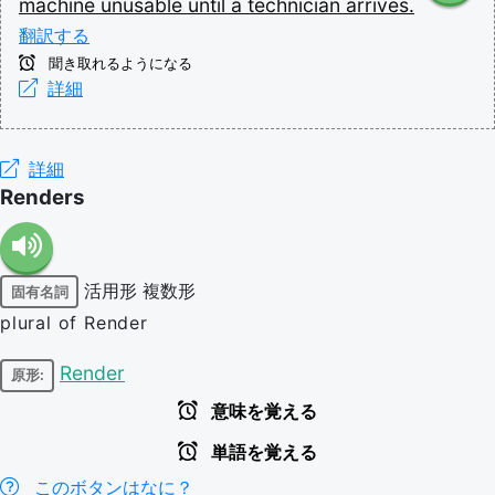
machine
unusable
until
a
technician
arrives.
翻訳する
聞き取れるようになる
詳細
詳細
Renders
活用形
複数形
固有名詞
plural of Render
Render
原形:
意味を覚える
単語を覚える
このボタンはなに？