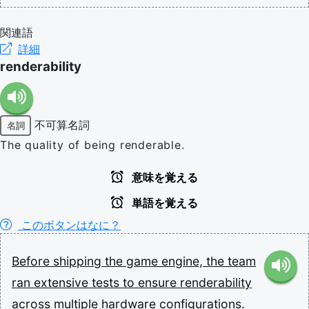
関連語
詳細
renderability
不可算名詞
名詞
The quality of being renderable.
意味を覚える
単語を覚える
このボタンはなに？
Before
shipping
the
game
engine,
the
team
ran
extensive
tests
to
ensure
renderability
across
multiple
hardware
configurations.