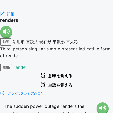
詳細
renders
活用形
直説法
現在形
単数形
三人称
動詞
Third-person singular simple present indicative form
of render
render
原形:
意味を覚える
単語を覚える
このボタンはなに？
The
sudden
power
outage
renders
the