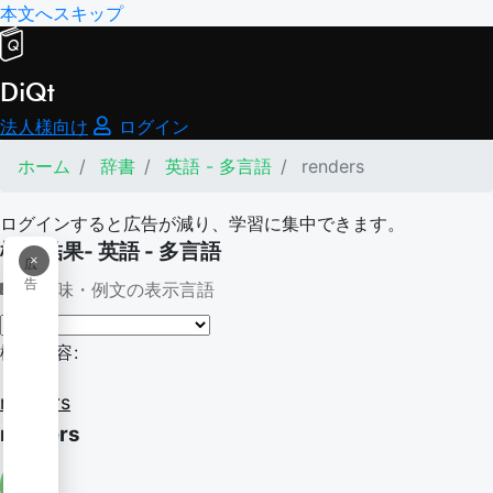
本文へスキップ
DiQt
法人様向け
ログイン
ホーム
辞書
英語 - 多言語
renders
ログインすると広告が減り、学習に集中できます。
検索結果- 英語 - 多言語
×
広
告
意味・例文の表示言語
検索内容:
renders
renders