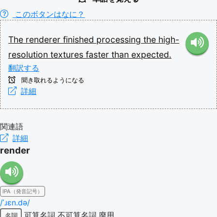
このボタンはなに？
The
renderer
finished
processing
the
high-
resolution
textures
faster
than
expected.
翻訳する
聞き取れるようになる
詳細
関連語
詳細
render
IPA（発音記号）
/ˈɹɛn.də/
可算名詞
不可算名詞
廃用
名詞