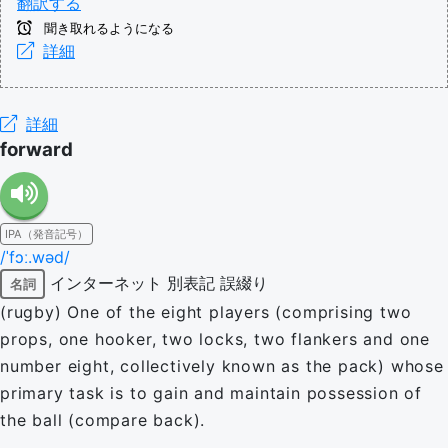
翻訳する
聞き取れるようになる
詳細
詳細
forward
IPA（発音記号）
/ˈfɔː.wəd/
インターネット
別表記
誤綴り
名詞
(rugby) One of the eight players (comprising two
props, one hooker, two locks, two flankers and one
number eight, collectively known as the pack) whose
primary task is to gain and maintain possession of
the ball (compare back).