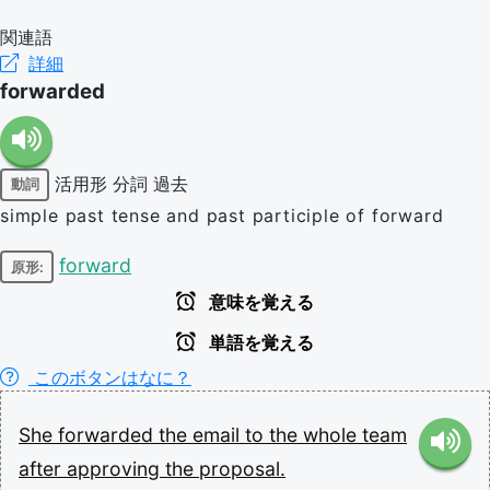
関連語
詳細
forwarded
活用形
分詞
過去
動詞
simple past tense and past participle of forward
forward
原形:
意味を覚える
単語を覚える
このボタンはなに？
She
forwarded
the
email
to
the
whole
team
after
approving
the
proposal.