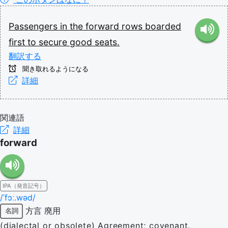
Passengers
in
the
forward
rows
boarded
first
to
secure
good
seats.
翻訳する
聞き取れるようになる
詳細
関連語
詳細
forward
IPA（発音記号）
/ˈfɔː.wəd/
方言
廃用
名詞
(dialectal or obsolete) Agreement; covenant.