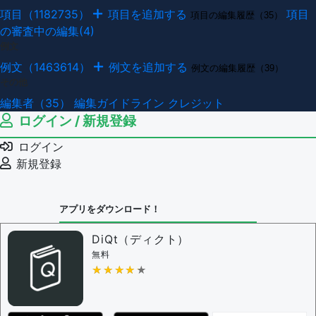
項目（1182735）
項目を追加する
項目
項目の編集履歴（35）
の審査中の編集(4)
例文
例文（1463614）
例文を追加する
例文の編集履歴（39）
その他
編集者（35）
編集ガイドライン
クレジット
ログイン / 新規登録
ログイン
新規登録
アプリをダウンロード！
DiQt（ディクト）
無料
★★★★★
★★★★★