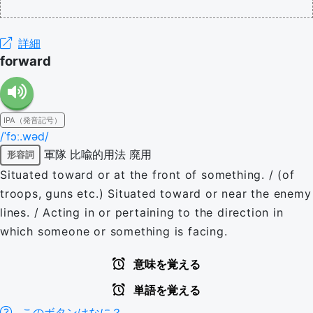
詳細
forward
IPA（発音記号）
/ˈfɔː.wəd/
軍隊
比喩的用法
廃用
形容詞
Situated toward or at the front of something. / (of
troops, guns etc.) Situated toward or near the enemy
lines. / Acting in or pertaining to the direction in
which someone or something is facing.
意味を覚える
単語を覚える
このボタンはなに？