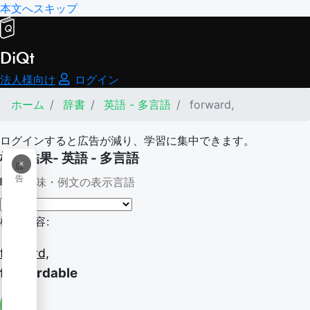
本文へスキップ
DiQt
法人様向け
ログイン
ホーム
辞書
英語 - 多言語
forward,
ログインすると広告が減り、学習に集中できます。
検索結果- 英語 - 多言語
×
広
告
意味・例文の表示言語
検索内容:
forward,
forwardable