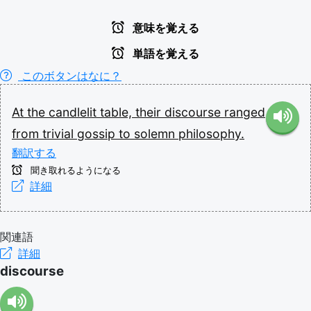
意味を覚える
単語を覚える
このボタンはなに？
At
the
candlelit
table,
their
discourse
ranged
from
trivial
gossip
to
solemn
philosophy.
翻訳する
聞き取れるようになる
詳細
関連語
詳細
discourse