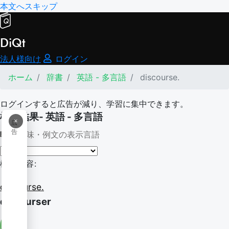
本文へスキップ
DiQt
法人様向け
ログイン
ホーム
辞書
英語 - 多言語
discourse.
ログインすると広告が減り、学習に集中できます。
検索結果- 英語 - 多言語
×
広
告
意味・例文の表示言語
検索内容:
discourse.
discourser