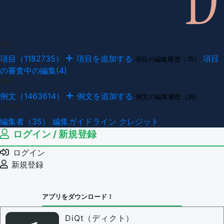
項目
項目（1182735）
項目を追加する
項目
項目の編集履歴（35）
の審査中の編集(4)
例文
例文（1463614）
例文を追加する
例文の編集履歴（39）
その他
編集者（35）
編集ガイドライン
クレジット
ログイン / 新規登録
ログイン
新規登録
アプリをダウンロード！
DiQt（ディクト）