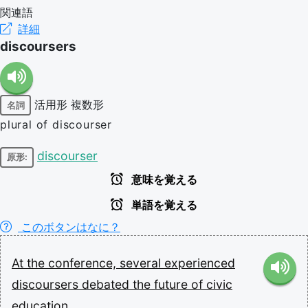
関連語
詳細
discoursers
活用形
複数形
名詞
plural of discourser
discourser
原形:
意味を覚える
単語を覚える
このボタンはなに？
At
the
conference,
several
experienced
discoursers
debated
the
future
of
civic
education.