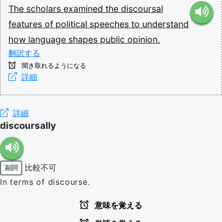
The
scholars
examined
the
discoursal
features
of
political
speeches
to
understand
how
language
shapes
public
opinion.
翻訳する
聞き取れるようになる
詳細
詳細
discoursally
比較不可
副詞
In terms of discourse.
意味を覚える