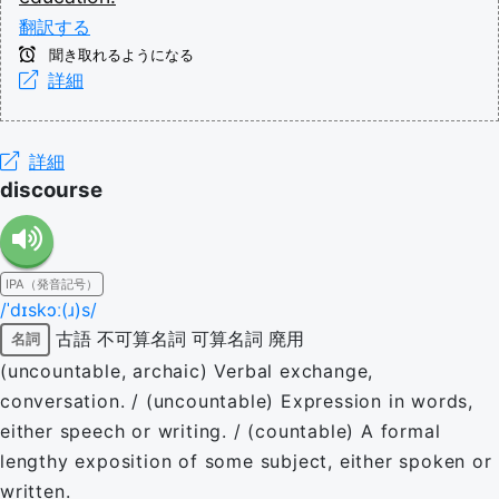
翻訳する
聞き取れるようになる
詳細
詳細
discourse
IPA（発音記号）
/ˈdɪskɔː(ɹ)s/
古語
不可算名詞
可算名詞
廃用
名詞
(uncountable, archaic) Verbal exchange,
conversation. / (uncountable) Expression in words,
either speech or writing. / (countable) A formal
lengthy exposition of some subject, either spoken or
written.