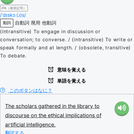
IPA（発音記号）
/ˈdɪskɔː(ɹ)s/
自動詞
廃用
他動詞
動詞
(intransitive) To engage in discussion or
conversation; to converse. / (intransitive) To write or
speak formally and at length. / (obsolete, transitive)
To debate.
意味を覚える
単語を覚える
このボタンはなに？
The
scholars
gathered
in
the
library
to
discourse
on
the
ethical
implications
of
artificial
intelligence.
翻訳する