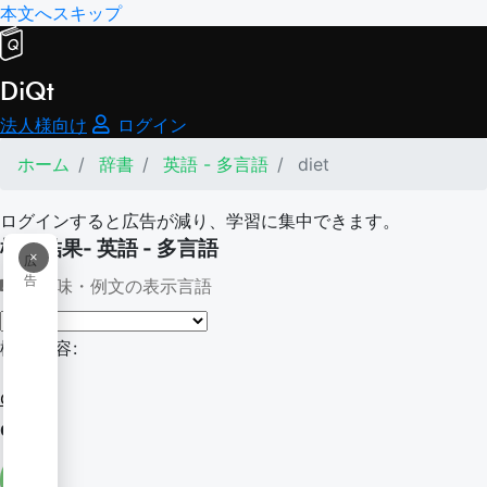
本文へスキップ
DiQt
法人様向け
ログイン
ホーム
辞書
英語 - 多言語
diet
ログインすると広告が減り、学習に集中できます。
検索結果- 英語 - 多言語
×
広
告
意味・例文の表示言語
検索内容:
diet
diet