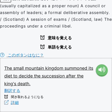
(usually capitalized as a proper noun) A council or
assembly of leaders; a formal deliberative assembly.
/ (Scotland) A session of exams / (Scotland, law) The
proceedings under a criminal libel.
意味を覚える
単語を覚える
このボタンはなに？
The
small
mountain
kingdom
summoned
its
diet
to
decide
the
succession
after
the
king's
death.
翻訳する
聞き取れるようになる
詳細