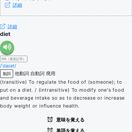
詳細
詳細
diet
IPA（発音記号）
/ˈdaɪət/
他動詞
自動詞
廃用
動詞
(transitive) To regulate the food of (someone); to
put on a diet. / (intransitive) To modify one's food
and beverage intake so as to decrease or increase
body weight or influence health.
意味を覚える
単語を覚える