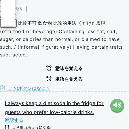
IPA（発音記号）
/ˈdaɪət/
比較不可
飲食物
比喩的用法
くだけた表現
形容詞
(of a food or beverage) Containing less fat, salt,
sugar, or calories than normal, or claimed to have
such. / (informal, figuratively) Having certain traits
subtracted.
意味を覚える
単語を覚える
このボタンはなに？
I
always
keep
a
diet
soda
in
the
fridge
for
guests
who
prefer
low-calorie
drinks.
翻訳する
聞き取れるようになる