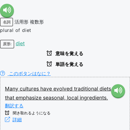
活用形
複数形
名詞
plural of diet
diet
原形:
意味を覚える
単語を覚える
このボタンはなに？
Many
cultures
have
evolved
traditional
diets
that
emphasize
seasonal,
local
ingredients.
翻訳する
聞き取れるようになる
詳細