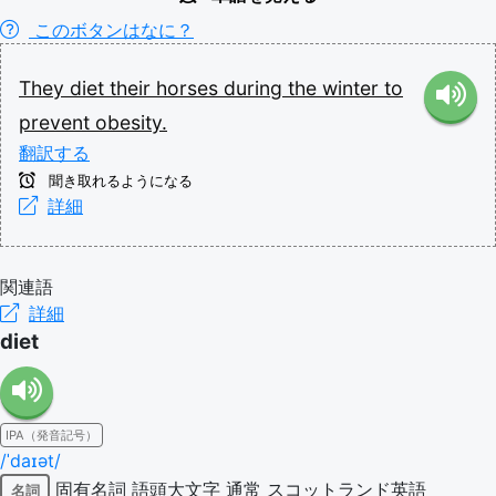
このボタンはなに？
They
diet
their
horses
during
the
winter
to
prevent
obesity.
翻訳する
聞き取れるようになる
詳細
関連語
詳細
diet
IPA（発音記号）
/ˈdaɪət/
固有名詞
語頭大文字
通常
スコットランド英語
名詞