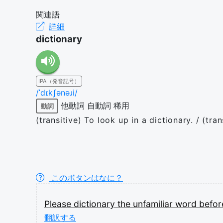
関連語
詳細
dictionary
IPA（発音記号）
/ˈdɪkʃənəɹi/
他動詞
自動詞
稀用
動詞
(transitive) To look up in a dictionary. / (tra
このボタンはなに？
Please
dictionary
the
unfamiliar
word
befo
翻訳する