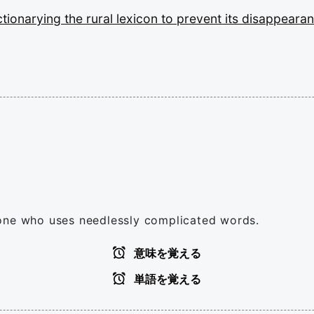
ctionarying
the
rural
lexicon
to
prevent
its
disappearan
 one who uses needlessly complicated words.
意味を覚える
単語を覚える