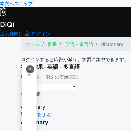
本文へスキップ
DiQt
法人様向け
ログイン
ホーム
辞書
英語 - 多言語
dictionary
ログインすると広告が減り、学習に集中できます。
検索結果- 英語 - 多言語
×
広
告
意味・例文の表示言語
検索内容:
dictionary
CEFR-J A1
dictionary