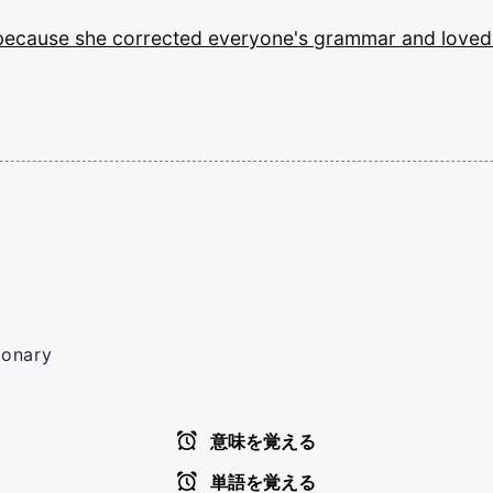
because
she
corrected
everyone's
grammar
and
love
ionary
意味を覚える
単語を覚える