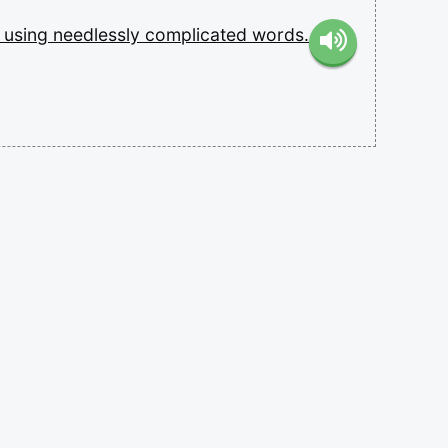
d
using
needlessly
complicated
words.