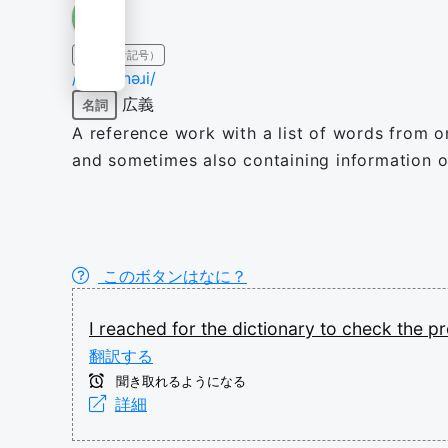
IPA（発音記号）
/ˈdɪkʃənəɹi/
広義
名詞
A reference work with a list of words from o
and sometimes also containing information on
このボタンはなに？
I
reached
for
the
dictionary
to
check
the
pr
翻訳する
聞き取れるようになる
詳細