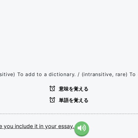
nsitive) To add to a dictionary. / (intransitive, rare) T
意味を覚える
単語を覚える
re
you
include
it
in
your
essay.