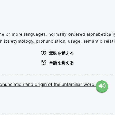
ne or more languages, normally ordered alphabeticall
 its etymology, pronunciation, usage, semantic relatio
意味を覚える
単語を覚える
onunciation
and
origin
of
the
unfamiliar
word.