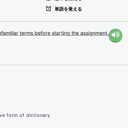
単語を覚える
nfamiliar
terms
before
starting
the
assignment.
ive form of dictionary