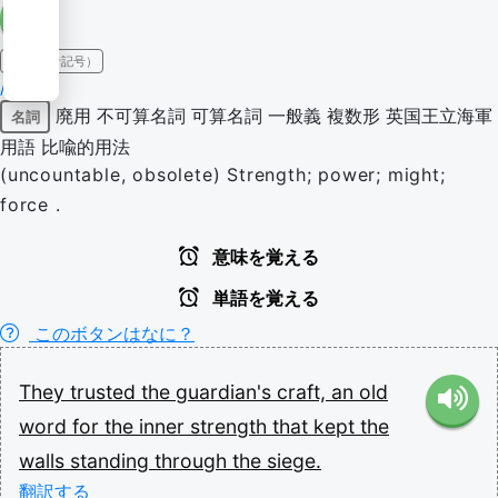
IPA（発音記号）
/kɹɑːft/
廃用
不可算名詞
可算名詞
一般義
複数形
英国王立海軍
名詞
用語
比喩的用法
(uncountable, obsolete) Strength; power; might;
force .
意味を覚える
単語を覚える
このボタンはなに？
They
trusted
the
guardian's
craft,
an
old
word
for
the
inner
strength
that
kept
the
walls
standing
through
the
siege.
翻訳する