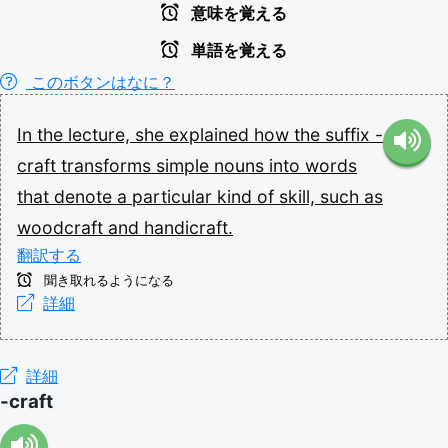
意味を覚える
単語を覚える
このボタンはなに？
In
the
lecture,
she
explained
how
the
suffix
-
craft
transforms
simple
nouns
into
words
that
denote
a
particular
kind
of
skill,
such
as
woodcraft
and
handicraft.
翻訳する
聞き取れるようになる
詳細
詳細
-craft