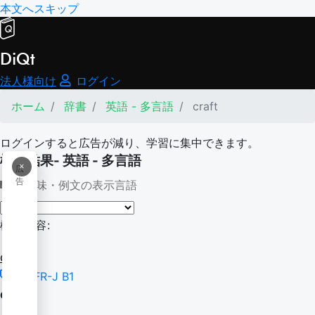
本文へスキップ
DiQt
法人様向け
ログイン
ホーム
辞書
英語 - 多言語
craft
ログインすると広告が減り、学習に集中できます。
検索結果- 英語 - 多言語
×
広
告
意味・例文の表示言語
検索内容:
craft
CEFR-J B1
craft