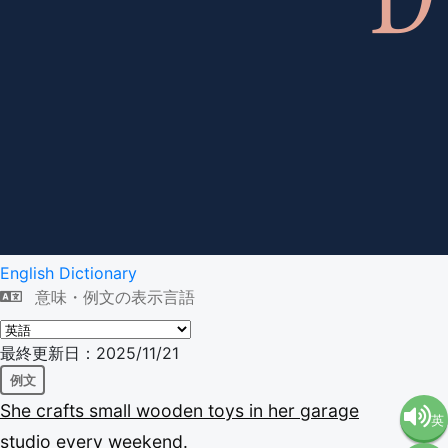
English Dictionary
意味・例文の表示言語
最終更新日：2025/11/21
例文
She
crafts
small
wooden
toys
in
her
garage
英
studio
every
weekend.