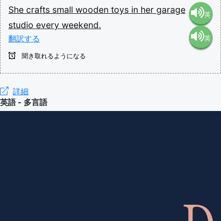
She
crafts
small
wooden
toys
in
her
garage
英
studio
every
weekend.
翻訳する
英
語（米
聞き取れるようになる
語（イ
国）
ギリ
詳細
(en-US)
英語 - 多言語
ス）
(en-GB)