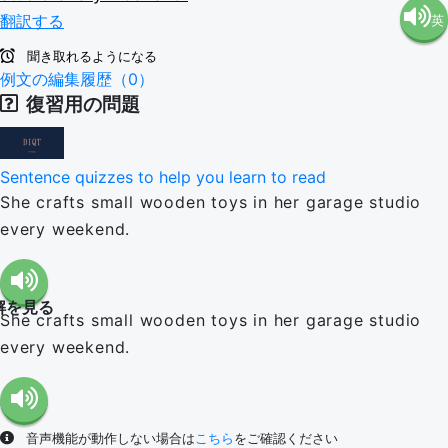
翻訳する
英
語（米
聞き取れるようになる
語（イ
例文の編集履歴（0）
国）
復習用の問題
ギリ
(en-US)
Sentence quizzes to help you learn to read
ス）
She crafts small wooden toys in her garage studio
every weekend.
(en-GB)
解を見る
She crafts small wooden toys in her garage studio
every weekend.
音声機能が動作しない場合は
こちら
をご確認ください