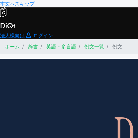
本文へスキップ
DiQt
法人様向け
ログイン
ホーム
辞書
英語 - 多言語
例文一覧
例文