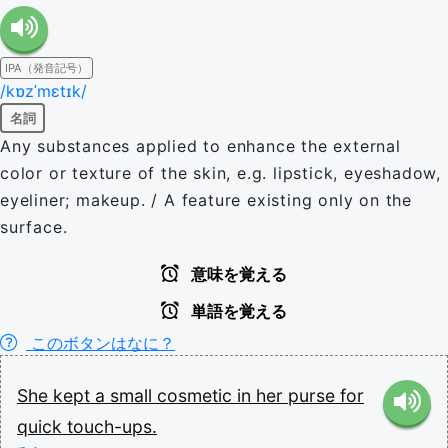
IPA（発音記号）
/kɒzˈmɛtɪk/
名詞
Any substances applied to enhance the external
color or texture of the skin, e.g. lipstick, eyeshadow,
eyeliner; makeup. / A feature existing only on the
surface.
意味を覚える
単語を覚える
このボタンはなに？
She
kept
a
small
cosmetic
in
her
purse
for
quick
touch-ups.