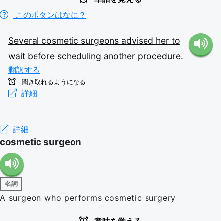
このボタンはなに？
Several
cosmetic
surgeons
advised
her
to
wait
before
scheduling
another
procedure.
翻訳する
聞き取れるようになる
詳細
詳細
cosmetic surgeon
名詞
A surgeon who performs cosmetic surgery