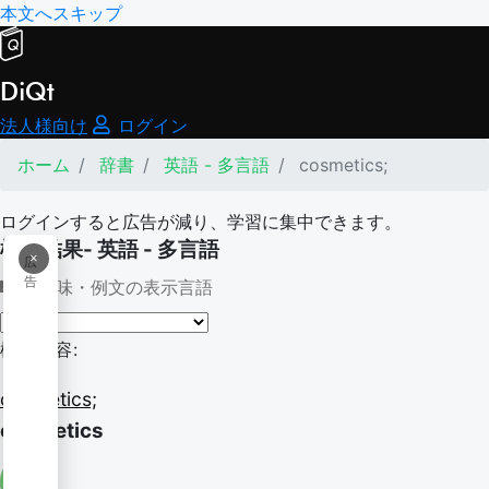
本文へスキップ
DiQt
法人様向け
ログイン
ホーム
辞書
英語 - 多言語
cosmetics;
ログインすると広告が減り、学習に集中できます。
検索結果- 英語 - 多言語
×
広
告
意味・例文の表示言語
検索内容:
cosmetics;
cosmetics