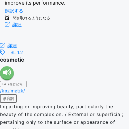
improve
its
performance.
翻訳する
聞き取れるようになる
詳細
詳細
TSL 1.2
cosmetic
IPA（発音記号）
/kɒzˈmɛtɪk/
形容詞
Imparting or improving beauty, particularly the
beauty of the complexion. / External or superficial;
pertaining only to the surface or appearance of