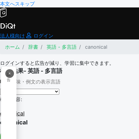
本文へスキップ
DiQt
法人様向け
ログイン
ホーム
辞書
英語 - 多言語
canonical
ログインすると広告が減り、学習に集中できます。
検索結果- 英語 - 多言語
×
広
告
意味・例文の表示言語
検索内容:
canonical
canonical