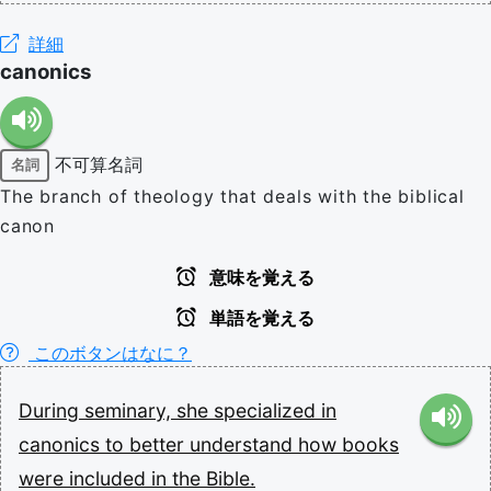
詳細
canonics
不可算名詞
名詞
The branch of theology that deals with the biblical
canon
意味を覚える
単語を覚える
このボタンはなに？
During
seminary,
she
specialized
in
canonics
to
better
understand
how
books
were
included
in
the
Bible.