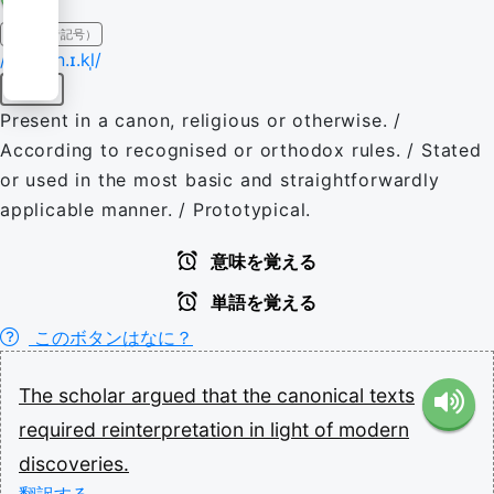
IPA（発音記号）
/kə.ˈnɒn.ɪ.kl̩/
形容詞
Present in a canon, religious or otherwise. /
According to recognised or orthodox rules. / Stated
or used in the most basic and straightforwardly
applicable manner. / Prototypical.
意味を覚える
単語を覚える
このボタンはなに？
The
scholar
argued
that
the
canonical
texts
required
reinterpretation
in
light
of
modern
discoveries.