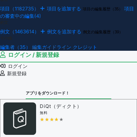
項目（1182735）
項目を追加する
項目
項目の編集履歴（35）
の審査中の編集(4)
例文
例文（1463614）
例文を追加する
例文の編集履歴（39）
その他
編集者（35）
編集ガイドライン
クレジット
ログイン / 新規登録
ログイン
新規登録
アプリをダウンロード！
DiQt（ディクト）
無料
★★★★★
★★★★★