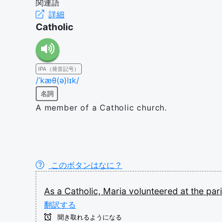
関連語
詳細
Catholic
IPA（発音記号）
/ˈkæθ(ə)lɪk/
名詞
A member of a Catholic church.
このボタンはなに？
As
a
Catholic,
Maria
volunteered
at
the
par
翻訳する
聞き取れるようになる