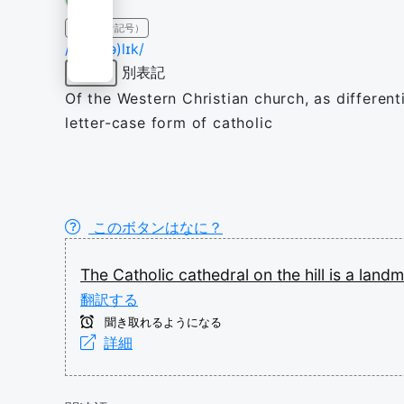
IPA（発音記号）
/ˈkæθ(ə)lɪk/
別表記
形容詞
Of the Western Christian church, as different
letter-case form of catholic
このボタンはなに？
The
Catholic
cathedral
on
the
hill
is
a
land
翻訳する
聞き取れるようになる
詳細