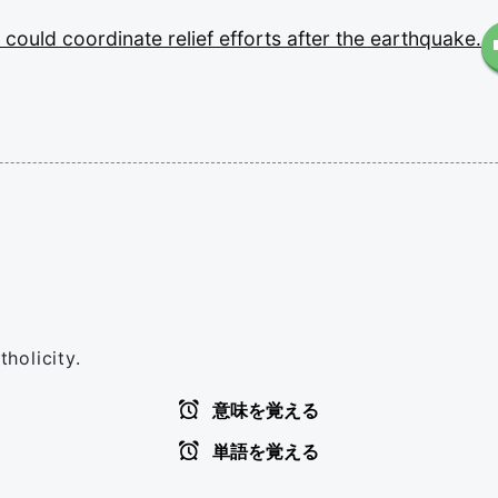
s
could
coordinate
relief
efforts
after
the
earthquake.
tholicity.
意味を覚える
単語を覚える