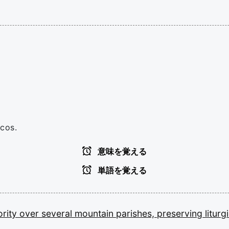
icos.
意味を覚える
単語を覚える
ority
over
several
mountain
parishes,
preserving
liturg