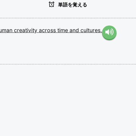
単語を覚える
uman
creativity
across
time
and
cultures.