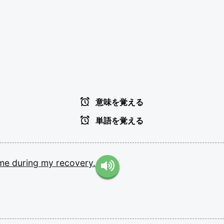
意味を覚える
単語を覚える
me
during
my
recovery.