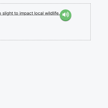
o
slight
to
impact
local
wildlife.