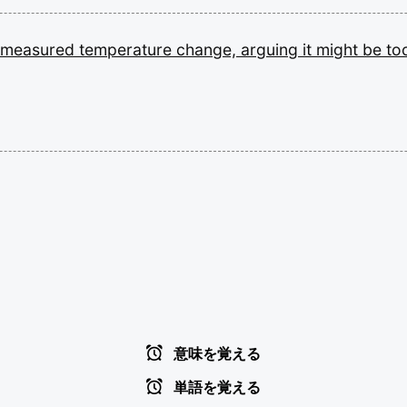
measured
temperature
change,
arguing
it
might
be
to
意味を覚える
単語を覚える