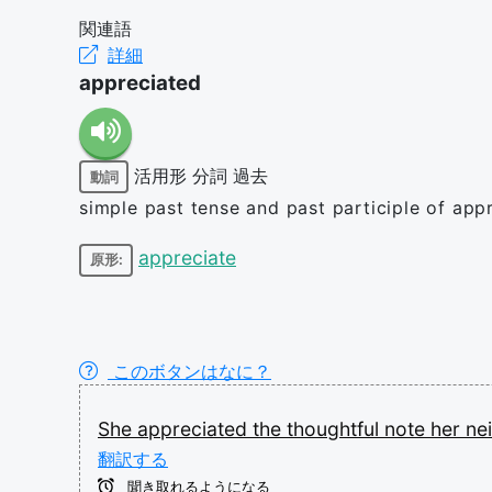
関連語
詳細
appreciated
活用形
分詞
過去
動詞
simple past tense and past participle of app
appreciate
原形:
このボタンはなに？
She
appreciated
the
thoughtful
note
her
ne
翻訳する
聞き取れるようになる