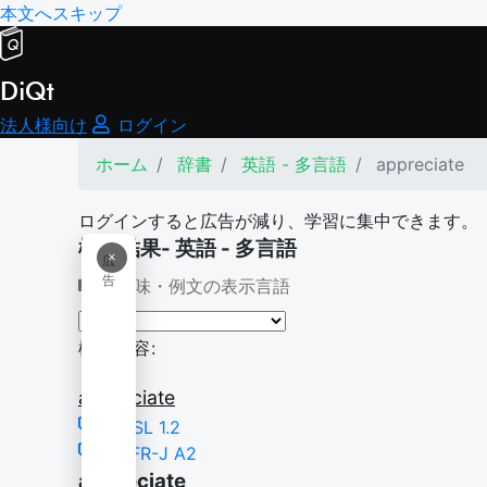
本文へスキップ
DiQt
法人様向け
ログイン
ホーム
辞書
英語 - 多言語
appreciate
ログインすると広告が減り、学習に集中できます。
検索結果- 英語 - 多言語
×
広
告
意味・例文の表示言語
検索内容:
appreciate
NGSL 1.2
CEFR-J A2
appreciate