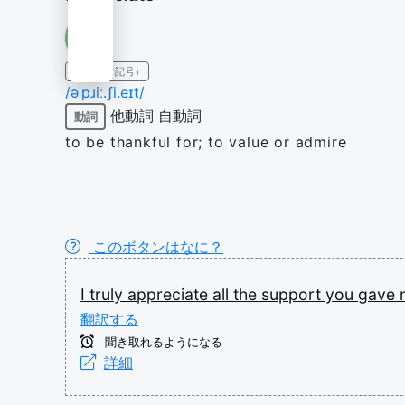
IPA（発音記号）
/əˈpɹiː.ʃi.eɪt/
他動詞
自動詞
動詞
to be thankful for; to value or admire
このボタンはなに？
I
truly
appreciate
all
the
support
you
gave
翻訳する
聞き取れるようになる
詳細