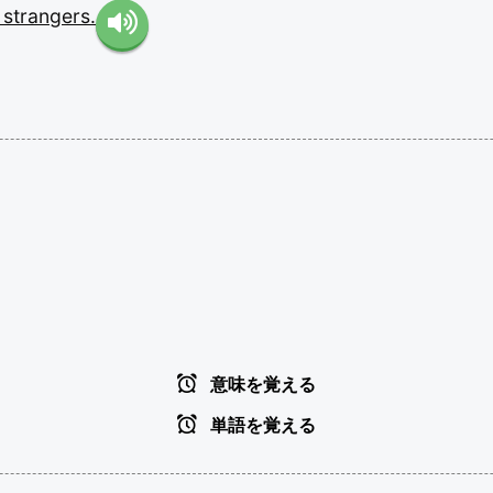
m
strangers.
意味を覚える
単語を覚える