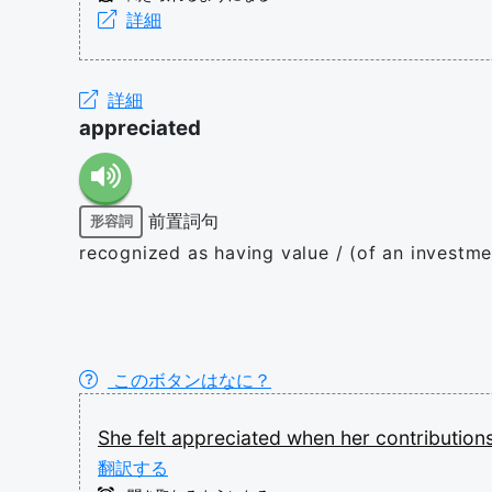
詳細
詳細
appreciated
前置詞句
形容詞
recognized as having value / (of an investmen
このボタンはなに？
She
felt
appreciated
when
her
contribution
翻訳する