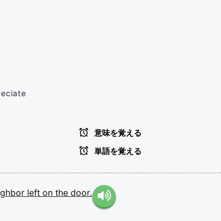
reciate
意味を覚える
単語を覚える
ighbor
left
on
the
door.