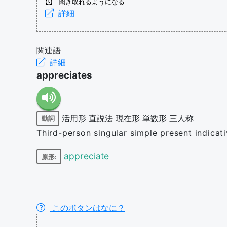
聞き取れるようになる
詳細
関連語
詳細
appreciates
活用形
直説法
現在形
単数形
三人称
動詞
Third-person singular simple present indicat
appreciate
原形:
このボタンはなに？