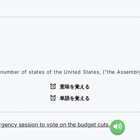
 number of states of the United States, ("the Assembly
意味を覚える
単語を覚える
rgency
session
to
vote
on
the
budget
cuts.