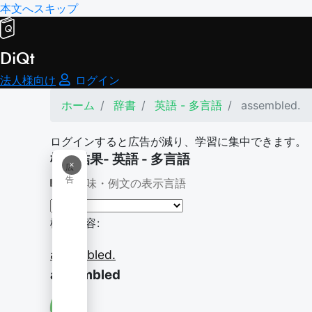
本文へスキップ
DiQt
法人様向け
ログイン
ホーム
辞書
英語 - 多言語
assembled.
ログインすると広告が減り、学習に集中できます。
検索結果- 英語 - 多言語
×
広
告
意味・例文の表示言語
検索内容:
assembled.
assembled