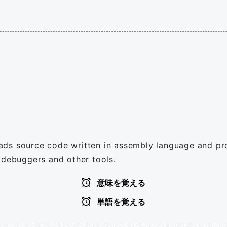
ads source code written in assembly language and pr
 debuggers and other tools.
意味を覚える
単語を覚える