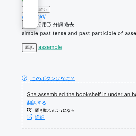
IPA（発音記号）
/əˈsɛmbl̩d/
活用形
分詞
過去
動詞
simple past tense and past participle of ass
assemble
原形:
このボタンはなに？
She
assembled
the
bookshelf
in
under
an
h
翻訳する
聞き取れるようになる
詳細