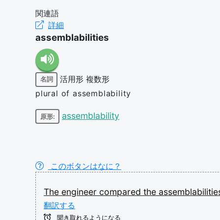
関連語
詳細
assemblabilities
活用形
複数形
名詞
plural of assemblability
assemblability
原形:
このボタンはなに？
The
engineer
compared
the
assemblabiliti
翻訳する
聞き取れるようになる