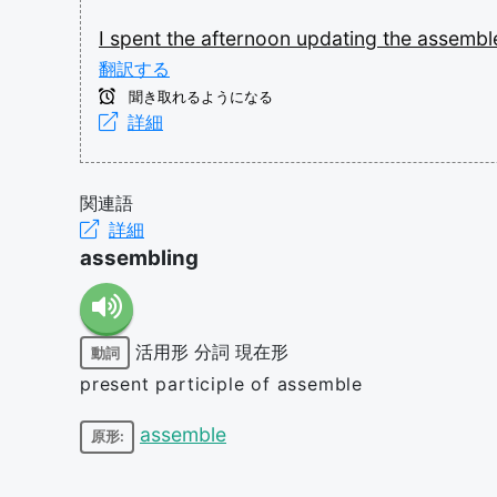
I
spent
the
afternoon
updating
the
assembl
翻訳する
聞き取れるようになる
詳細
関連語
詳細
assembling
活用形
分詞
現在形
動詞
present participle of assemble
assemble
原形: