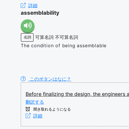
詳細
assemblability
可算名詞
不可算名詞
名詞
The condition of being assemblable
このボタンはなに？
Before
finalizing
the
design,
the
engineers
翻訳する
聞き取れるようになる
詳細