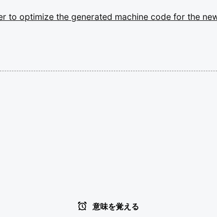
er
to
optimize
the
generated
machine
code
for
the
ne
意味を覚える