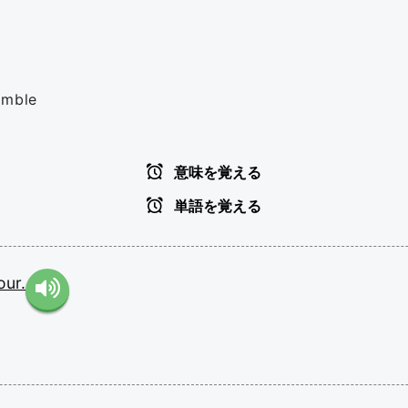
emble
意味を覚える
単語を覚える
our.