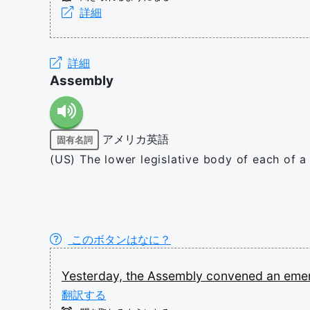
詳細
詳細
Assembly
アメリカ英語
固有名詞
(US) The lower legislative body of each of a
このボタンはなに？
Yesterday,
the
Assembly
convened
an
eme
翻訳する