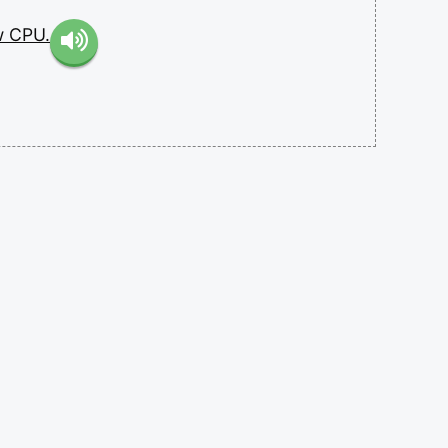
w
CPU.