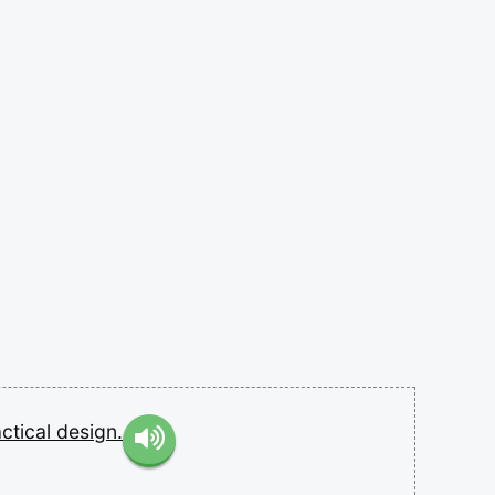
ctical
design.