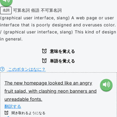
可算名詞
俗語
不可算名詞
名詞
(graphical user interface, slang) A web page or user
interface that is poorly designed and overuses color.
/ (graphical user interface, slang) This kind of design
in general.
意味を覚える
単語を覚える
このボタンはなに？
The
new
homepage
looked
like
an
angry
fruit
salad,
with
clashing
neon
banners
and
unreadable
fonts.
翻訳する
聞き取れるようになる