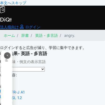
本文へスキップ
DiQt
法人様向け
ログイン
ホーム
辞書
英語 - 多言語
angry.
ログインすると広告が減り、学習に集中できます。
検索結果- 英語 - 多言語
×
広
告
意味・例文の表示言語
検索内容:
angry.
CEFR-J A1
NGSL 1.2
angry