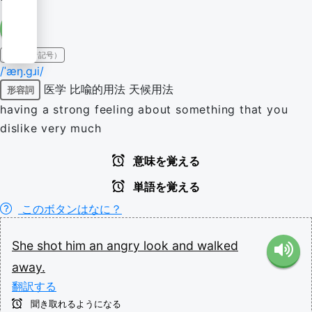
IPA（発音記号）
/ˈæŋ.ɡɹi/
医学
比喩的用法
天候用法
形容詞
having a strong feeling about something that you
dislike very much
意味を覚える
単語を覚える
このボタンはなに？
She
shot
him
an
angry
look
and
walked
away.
翻訳する
聞き取れるようになる