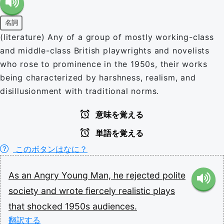
名詞
(literature) Any of a group of mostly working-class
and middle-class British playwrights and novelists
who rose to prominence in the 1950s, their works
being characterized by harshness, realism, and
disillusionment with traditional norms.
意味を覚える
単語を覚える
このボタンはなに？
As
an
Angry
Young
Man,
he
rejected
polite
society
and
wrote
fiercely
realistic
plays
that
shocked
1950s
audiences.
翻訳する