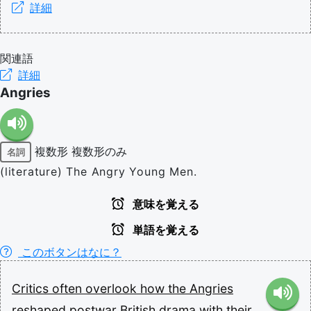
詳細
関連語
詳細
Angries
複数形
複数形のみ
名詞
(literature) The Angry Young Men.
意味を覚える
単語を覚える
このボタンはなに？
Critics
often
overlook
how
the
Angries
reshaped
postwar
British
drama
with
their