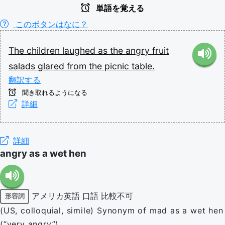
単語を覚える
このボタンはなに？
The
children
laughed
as
the
angry
fruit
salads
glared
from
the
picnic
table.
翻訳する
聞き取れるようになる
詳細
詳細
angry as a wet hen
アメリカ英語
口語
比較不可
形容詞
(US, colloquial, simile) Synonym of mad as a wet hen
(“very angry”)