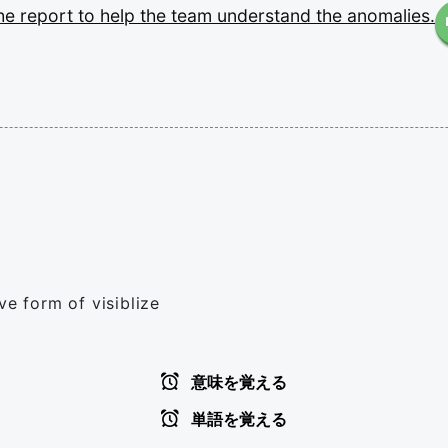
he
report
to
help
the
team
understand
the
anomalies.
ve form of visiblize
意味を覚える
単語を覚える