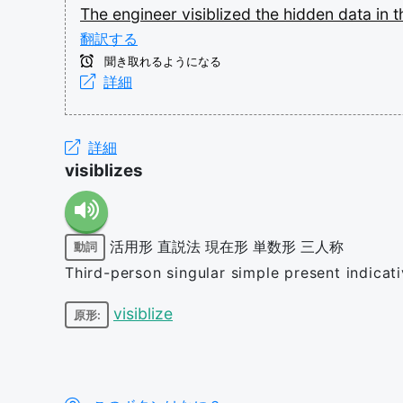
The
engineer
visiblized
the
hidden
data
in
t
翻訳する
聞き取れるようになる
詳細
詳細
visiblizes
活用形
直説法
現在形
単数形
三人称
動詞
Third-person singular simple present indicati
visiblize
原形: