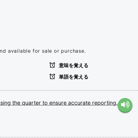
d available for sale or purchase.
意味を覚える
単語を覚える
osing
the
quarter
to
ensure
accurate
reporting.