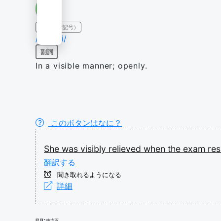
IPA（発音記号）
/ˈvɪzɪbli/
副詞
In a visible manner; openly.
このボタンはなに？
She
was
visibly
relieved
when
the
exam
res
翻訳する
聞き取れるようになる
詳細