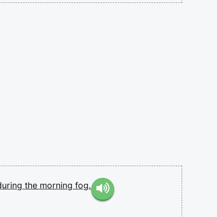
during
the
morning
fog.