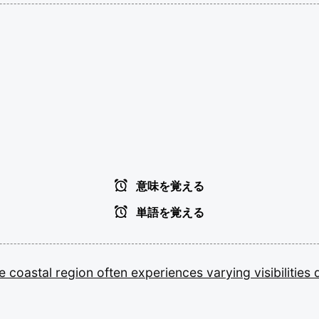
意味を覚える
単語を覚える
he
coastal
region
often
experiences
varying
visibilities