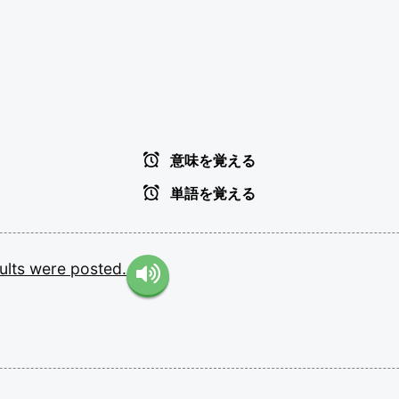
意味を覚える
単語を覚える
ults
were
posted.