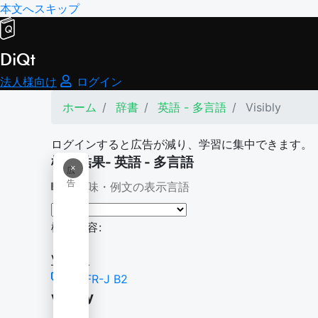
本文へスキップ
DiQt
法人様向け
ログイン
ホーム
辞書
英語 - 多言語
Visibly
ログインすると広告が減り、学習に集中できます。
検索結果- 英語 - 多言語
×
広
告
意味・例文の表示言語
検索内容:
Visibly
CEFR-J B2
visibly