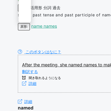
活用形
分詞
過去
動詞
simple past tense and past participle of na
name names
原形:
このボタンはなに？
After
the
meeting,
she
named
names
to
ma
翻訳する
聞き取れるようになる
詳細
詳細
named