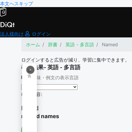
本文へスキップ
DiQt
法人様向け
ログイン
ホーム
辞書
英語 - 多言語
Named
ログインすると広告が減り、学習に集中できます。
検索結果- 英語 - 多言語
×
広
告
意味・例文の表示言語
検索内容:
Named
named names