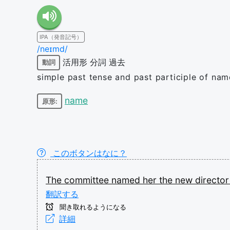
IPA（発音記号）
/neɪmd/
活用形
分詞
過去
動詞
simple past tense and past participle of nam
name
原形:
このボタンはなに？
The
committee
named
her
the
new
directo
翻訳する
聞き取れるようになる
詳細