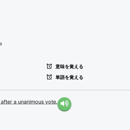
e
意味を覚える
単語を覚える
r
after
a
unanimous
vote.