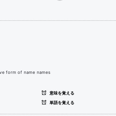
tive form of name names
意味を覚える
単語を覚える