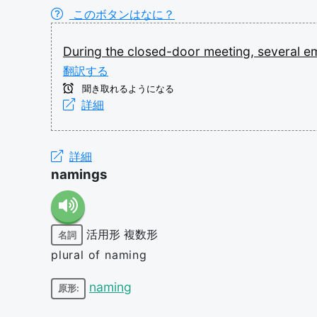
このボタンはなに？
During
the
closed-door
meeting,
several
e
翻訳する
聞き取れるようになる
詳細
詳細
namings
活用形
複数形
名詞
plural of naming
naming
原形: