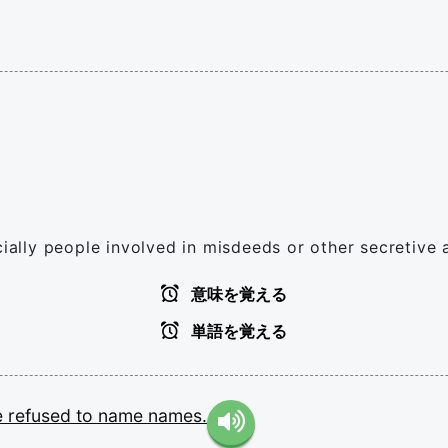
cially people involved in misdeeds or other secretive a
意味を覚える
単語を覚える
e
refused
to
name
names.