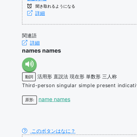
聞き取れるようになる
詳細
関連語
詳細
names names
活用形
直説法
現在形
単数形
三人称
動詞
Third-person singular simple present indica
name names
原形:
このボタンはなに？