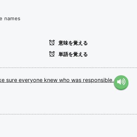
me names
意味を覚える
単語を覚える
ke
sure
everyone
knew
who
was
responsible.