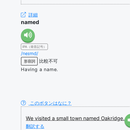
詳細
named
IPA（発音記号）
/neɪmd/
比較不可
形容詞
Having a name.
このボタンはなに？
We
visited
a
small
town
named
Oakridge.
翻訳する