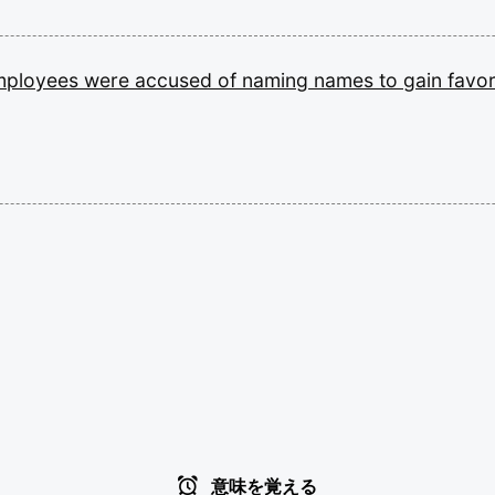
mployees
were
accused
of
naming
names
to
gain
favo
意味を覚える