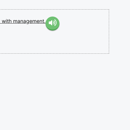
r
with
management.