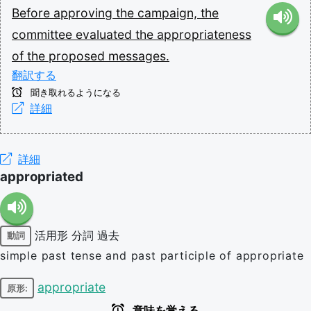
Before
approving
the
campaign,
the
committee
evaluated
the
appropriateness
of
the
proposed
messages.
翻訳する
聞き取れるようになる
詳細
詳細
appropriated
活用形
分詞
過去
動詞
simple past tense and past participle of appropriate
appropriate
原形:
意味を覚える