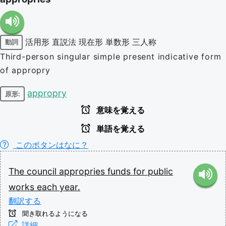
活用形
直説法
現在形
単数形
三人称
動詞
Third-person singular simple present indicative form
of appropry
appropry
原形:
意味を覚える
単語を覚える
このボタンはなに？
The
council
appropries
funds
for
public
works
each
year.
翻訳する
聞き取れるようになる
詳細