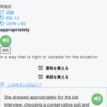
関連語
詳細
BSL 1.2
CEFR-J B2
appropriately
副詞
in a way that is right or suitable for the situation
意味を覚える
単語を覚える
このボタンはなに？
She
dressed
appropriately
for
the
job
interview,
choosing
a
conservative
suit
and