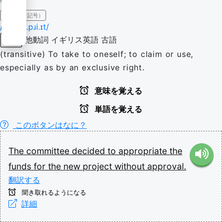
IPA（発音記号）
/əˈpɹəʊ.pɹi.ɪt/
他動詞
イギリス英語
古語
動詞
(transitive) To take to oneself; to claim or use,
especially as by an exclusive right.
意味を覚える
単語を覚える
このボタンはなに？
The
committee
decided
to
appropriate
the
funds
for
the
new
project
without
approval.
翻訳する
聞き取れるようになる
詳細