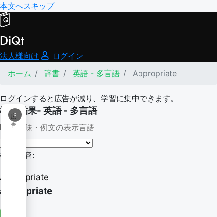
本文へスキップ
DiQt
法人様向け
ログイン
ホーム
辞書
英語 - 多言語
Appropriate
ログインすると広告が減り、学習に集中できます。
検索結果- 英語 - 多言語
×
広
告
意味・例文の表示言語
検索内容:
Appropriate
appropriate