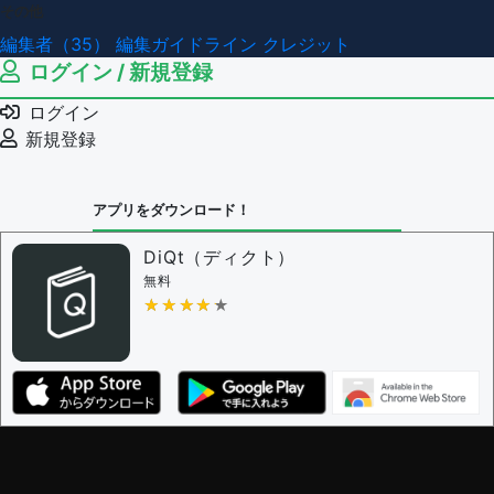
その他
編集者（35）
編集ガイドライン
クレジット
ログイン / 新規登録
ログイン
新規登録
アプリをダウンロード！
DiQt（ディクト）
無料
★★★★★
★★★★★