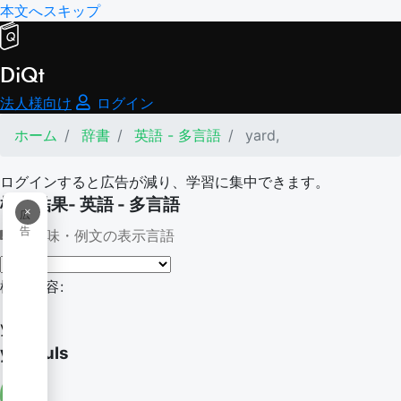
本文へスキップ
DiQt
法人様向け
ログイン
ホーム
辞書
英語 - 多言語
yard,
ログインすると広告が減り、学習に集中できます。
検索結果- 英語 - 多言語
×
広
告
意味・例文の表示言語
検索内容:
yard,
yardfuls