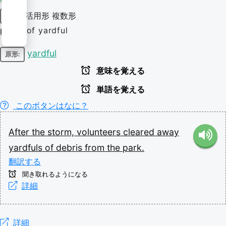
活用形
複数形
名詞
plural of yardful
yardful
原形:
意味を覚える
単語を覚える
このボタンはなに？
After
the
storm,
volunteers
cleared
away
yardfuls
of
debris
from
the
park.
翻訳する
聞き取れるようになる
詳細
詳細