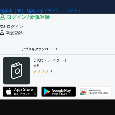
その他
編集者（35）
編集ガイドライン
クレジット
ログイン / 新規登録
ログイン
新規登録
アプリをダウンロード！
DiQt（ディクト）
無料
★★★★★
★★★★★