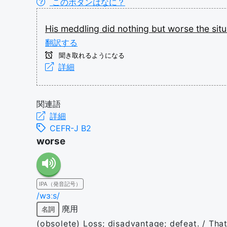
このボタンはなに？
His
meddling
did
nothing
but
worse
the
situ
翻訳する
聞き取れるようになる
詳細
関連語
詳細
CEFR-J B2
worse
IPA（発音記号）
/wɜːs/
廃用
名詞
(obsolete) Loss; disadvantage; defeat. / Tha