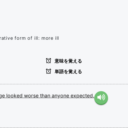
ive form of ill: more ill
意味を覚える
単語を覚える
dge
looked
worse
than
anyone
expected.