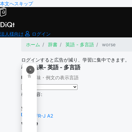
本文へスキップ
DiQt
法人様向け
ログイン
ホーム
辞書
英語 - 多言語
worse
ログインすると広告が減り、学習に集中できます。
検索結果- 英語 - 多言語
×
広
告
意味・例文の表示言語
検索内容:
worse
CEFR-J A2
worse