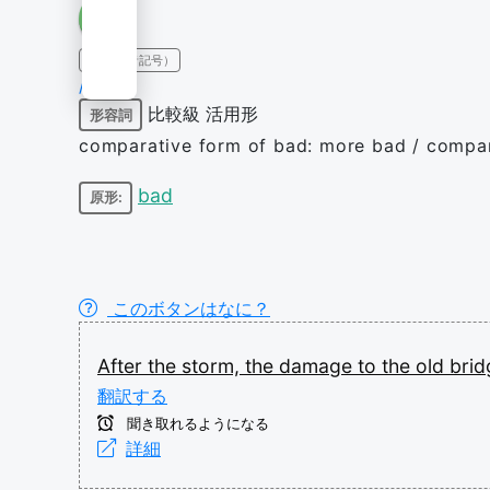
IPA（発音記号）
/wɜːs/
比較級
活用形
形容詞
comparative form of bad: more bad / comparat
bad
原形:
このボタンはなに？
After
the
storm,
the
damage
to
the
old
bri
翻訳する
聞き取れるようになる
詳細