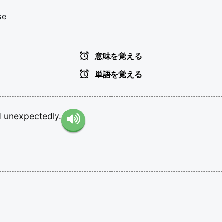
se
意味を覚える
単語を覚える
d
unexpectedly.