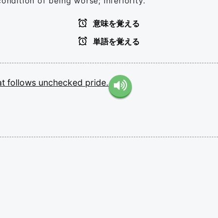
ondition of being worse; inferiority.
意味を覚える
単語を覚える
at
follows
unchecked
pride.