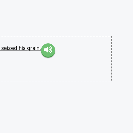
d
seized
his
grain.