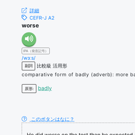
詳細
CEFR-J A2
worse
IPA（発音記号）
/wɜːs/
比較級
活用形
副詞
comparative form of badly (adverb): more badly
badly
原形:
このボタンはなに？
He
did
worse
on
the
test
than
he
expected.