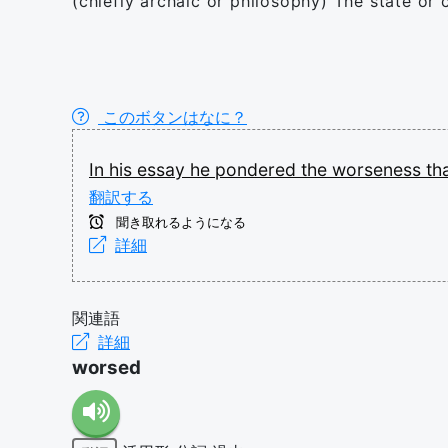
(chiefly archaic or philosophy) The state or c
このボタンはなに？
In
his
essay
he
pondered
the
worseness
th
翻訳する
聞き取れるようになる
詳細
関連語
詳細
worsed