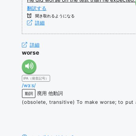
翻訳する
聞き取れるようになる
詳細
詳細
worse
IPA（発音記号）
/wɜːs/
廃用
他動詞
動詞
(obsolete, transitive) To make worse; to put 