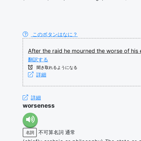
このボタンはなに？
After
the
raid
he
mourned
the
worse
of
his
翻訳する
聞き取れるようになる
詳細
詳細
worseness
不可算名詞
通常
名詞