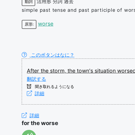
活用形
分詞
過去
動詞
simple past tense and past participle of wor
worse
原形:
このボタンはなに？
After
the
storm,
the
town's
situation
worse
翻訳する
聞き取れるようになる
詳細
詳細
for the worse