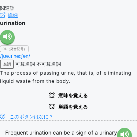
関連語
詳細
urination
IPA（発音記号）
/jʊəɹɪˈneɪʃən/
可算名詞
不可算名詞
名詞
The process of passing urine, that is, of eliminating
liquid waste from the body.
意味を覚える
単語を覚える
このボタンはなに？
Frequent
urination
can
be
a
sign
of
a
urinary