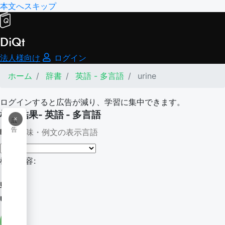
本文へスキップ
DiQt
法人様向け
ログイン
ホーム
辞書
英語 - 多言語
urine
ログインすると広告が減り、学習に集中できます。
検索結果- 英語 - 多言語
×
広
告
意味・例文の表示言語
検索内容:
urine
urine