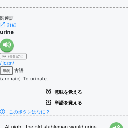
関連語
詳細
urine
IPA（発音記号）
/ˈjʊɹɪn/
古語
動詞
(archaic) To urinate.
意味を覚える
単語を覚える
このボタンはなに？
At
night,
the
old
stableman
would
urine