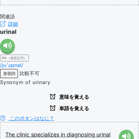
関連語
詳細
urinal
IPA（発音記号）
/juːˈɹaɪnəl/
比較不可
形容詞
Synonym of urinary
意味を覚える
単語を覚える
このボタンはなに？
The
clinic
specializes
in
diagnosing
urinal