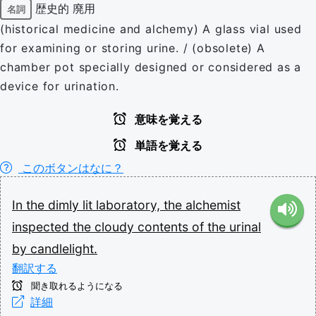
歴史的
廃用
名詞
(historical medicine and alchemy) A glass vial used
for examining or storing urine. / (obsolete) A
chamber pot specially designed or considered as a
device for urination.
意味を覚える
単語を覚える
このボタンはなに？
In
the
dimly
lit
laboratory,
the
alchemist
inspected
the
cloudy
contents
of
the
urinal
by
candlelight.
翻訳する
聞き取れるようになる
詳細