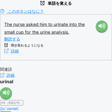
単語を覚える
このボタンはなに？
The
nurse
asked
him
to
urinate
into
the
small
cup
for
the
urine
analysis.
翻訳する
聞き取れるようになる
詳細
関連語
詳細
urinal
IPA（発音記号）
/juːˈɹaɪnəl/