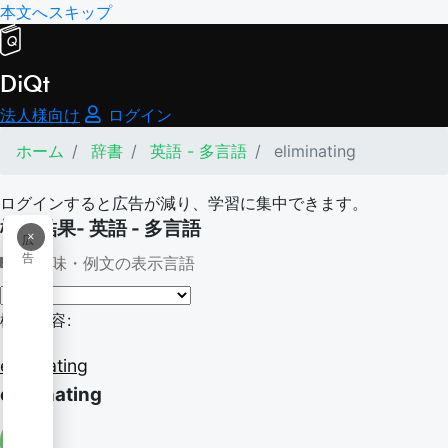
本文へスキップ
DiQt
法人様向け
ログイン
ホーム
辞書
英語 - 多言語
eliminating
ログインすると広告が減り、学習に集中できます。
検索結果- 英語 - 多言語
×
広
告
意味・例文の表示言語
検索内容:
eliminating
eliminating