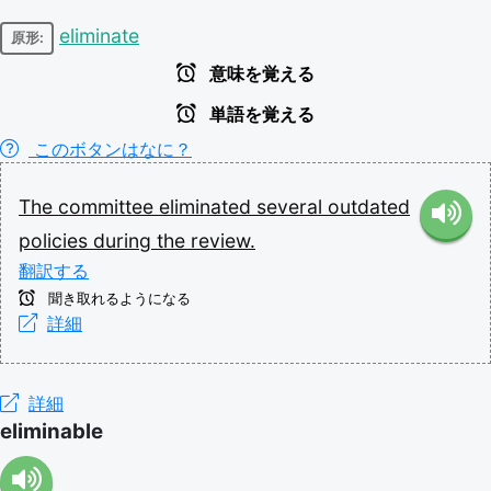
eliminate
原形:
意味を覚える
単語を覚える
このボタンはなに？
The
committee
eliminated
several
outdated
policies
during
the
review.
翻訳する
聞き取れるようになる
詳細
詳細
eliminable