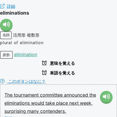
詳細
eliminations
活用形
複数形
名詞
plural of elimination
elimination
原形:
意味を覚える
単語を覚える
このボタンはなに？
The
tournament
committee
announced
the
eliminations
would
take
place
next
week,
surprising
many
contenders.