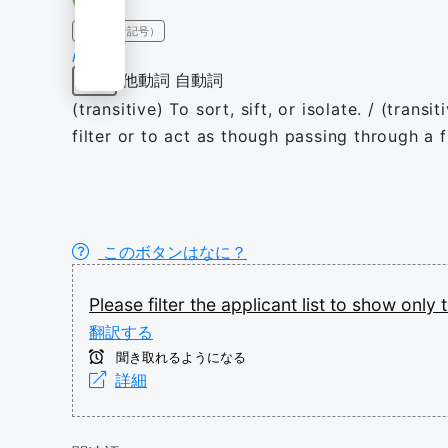
IPA（発音記号）
/ˈfɪltə/
他動詞
自動詞
動詞
(transitive) To sort, sift, or isolate. / (tran
filter or to act as though passing through a fi
このボタンはなに？
Please
filter
the
applicant
list
to
show
only
翻訳する
聞き取れるようになる
詳細