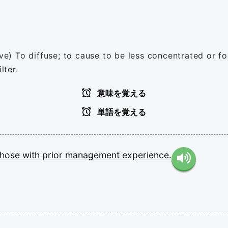
sitive) To diffuse; to cause to be less concentrated or 
lter.
意味を覚える
単語を覚える
those
with
prior
management
experience.