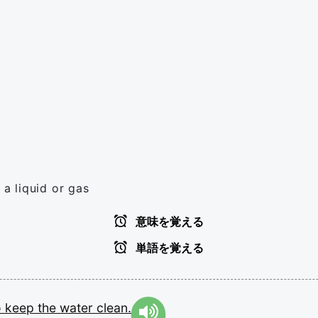
a liquid or gas
意味を覚える
単語を覚える
o
keep
the
water
clean.