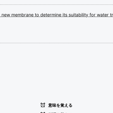
e
new
membrane
to
determine
its
suitability
for
water
t
意味を覚える