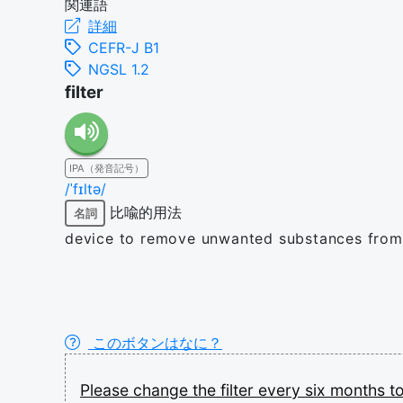
関連語
詳細
CEFR-J B1
NGSL 1.2
filter
IPA（発音記号）
/ˈfɪltə/
比喩的用法
名詞
device to remove unwanted substances from 
このボタンはなに？
Please
change
the
filter
every
six
months
t