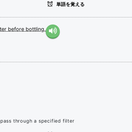
単語を覚える
ter
before
bottling.
pass through a specified filter