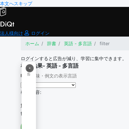
本文へスキップ
DiQt
法人様向け
ログイン
ホーム
辞書
英語 - 多言語
filter
ログインすると広告が減り、学習に集中できます。
検索結果- 英語 - 多言語
×
広
告
意味・例文の表示言語
検索内容:
filter
filter