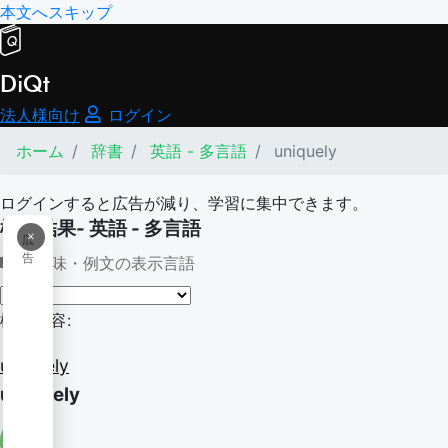
本文へスキップ
DiQt
法人様向け
ログイン
ホーム
辞書
英語 - 多言語
uniquely
ログインすると広告が減り、学習に集中できます。
検索結果- 英語 - 多言語
×
広
告
意味・例文の表示言語
検索内容:
uniquely
uniquely