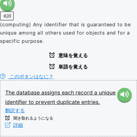
名詞
(computing) Any identifier that is guaranteed to be
unique among all others used for objects and for a
specific purpose.
意味を覚える
単語を覚える
このボタンはなに？
The
database
assigns
each
record
a
unique
identifier
to
prevent
duplicate
entries.
翻訳する
聞き取れるようになる
詳細