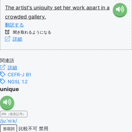
The
artist's
uniquity
set
her
work
apart
in
a
crowded
gallery.
翻訳する
聞き取れるようになる
詳細
関連語
詳細
CEFR-J B1
NGSL 1.2
unique
IPA（発音記号）
/juːˈniːk/
比較不可
禁用
形容詞