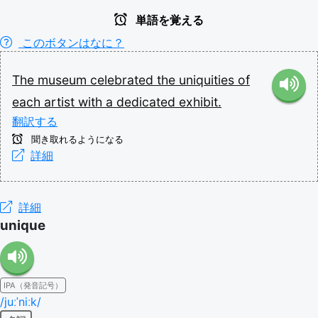
単語を覚える
このボタンはなに？
The
museum
celebrated
the
uniquities
of
each
artist
with
a
dedicated
exhibit.
翻訳する
聞き取れるようになる
詳細
詳細
unique
IPA（発音記号）
/juːˈniːk/