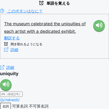
単語を覚える
このボタンはなに？
The
museum
celebrated
the
uniquities
of
each
artist
with
a
dedicated
exhibit.
翻訳する
聞き取れるようになる
詳細
詳細
uniquity
IPA（発音記号）
/juˈnɪkwɪti/
可算名詞
不可算名詞
名詞