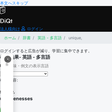
本文へスキップ
DiQt
法人様向け
ログイン
ホーム
辞書
英語 - 多言語
unique,
ログインすると広告が減り、学習に集中できます。
検索結果- 英語 - 多言語
×
広
告
意味・例文の表示言語
検索内容:
unique,
uniquenesses