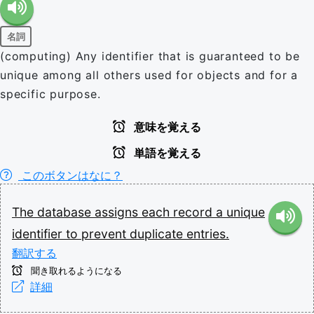
名詞
(computing) Any identifier that is guaranteed to be
unique among all others used for objects and for a
specific purpose.
意味を覚える
単語を覚える
このボタンはなに？
The
database
assigns
each
record
a
unique
identifier
to
prevent
duplicate
entries.
翻訳する
聞き取れるようになる
詳細