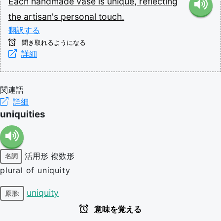
Each
handmade
vase
is
unique,
reflecting
the
artisan's
personal
touch.
翻訳する
聞き取れるようになる
詳細
関連語
詳細
uniquities
活用形
複数形
名詞
plural of uniquity
uniquity
原形:
意味を覚える