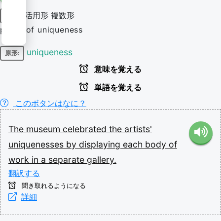
活用形
複数形
名詞
plural of uniqueness
uniqueness
原形:
意味を覚える
単語を覚える
このボタンはなに？
The
museum
celebrated
the
artists'
uniquenesses
by
displaying
each
body
of
work
in
a
separate
gallery.
翻訳する
聞き取れるようになる
詳細