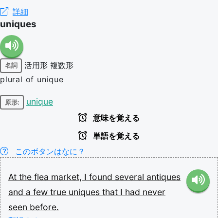
詳細
uniques
活用形
複数形
名詞
plural of unique
unique
原形:
意味を覚える
単語を覚える
このボタンはなに？
At
the
flea
market,
I
found
several
antiques
and
a
few
true
uniques
that
I
had
never
seen
before.