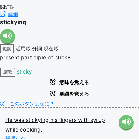
関連語
詳細
stickying
活用形
分詞
現在形
動詞
present participle of sticky
sticky
原形:
意味を覚える
単語を覚える
このボタンはなに？
He
was
stickying
his
fingers
with
syrup
while
cooking.
翻訳する