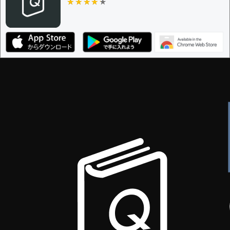
★★★★★
★★★★★