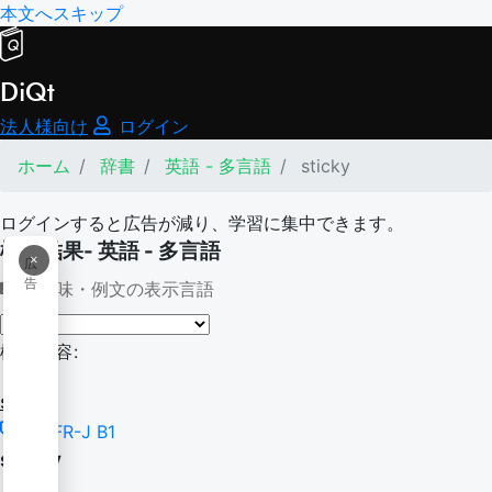
本文へスキップ
DiQt
法人様向け
ログイン
ホーム
辞書
英語 - 多言語
sticky
ログインすると広告が減り、学習に集中できます。
検索結果- 英語 - 多言語
×
広
告
意味・例文の表示言語
検索内容:
sticky
CEFR-J B1
sticky