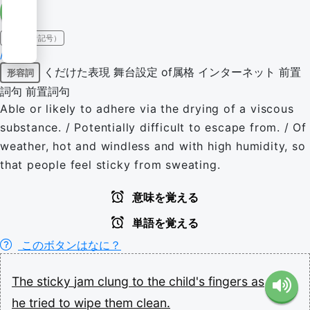
IPA（発音記号）
/ˈstɪki/
くだけた表現
舞台設定
of属格
インターネット
前置
形容詞
詞句
前置詞句
Able or likely to adhere via the drying of a viscous
substance. / Potentially difficult to escape from. / Of
weather, hot and windless and with high humidity, so
that people feel sticky from sweating.
意味を覚える
単語を覚える
このボタンはなに？
The
sticky
jam
clung
to
the
child's
fingers
as
he
tried
to
wipe
them
clean.