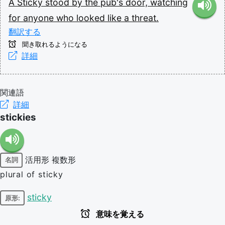
A
Sticky
stood
by
the
pub's
door,
watching
for
anyone
who
looked
like
a
threat.
翻訳する
聞き取れるようになる
詳細
関連語
詳細
stickies
活用形
複数形
名詞
plural of sticky
sticky
原形:
意味を覚える