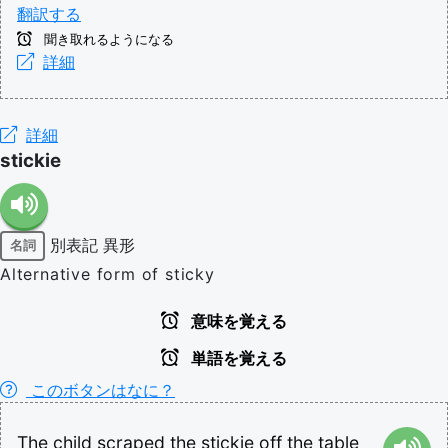
翻訳する
聞き取れるようになる
詳細
詳細
stickie
別表記
異形
名詞
Alternative form of sticky
意味を覚える
単語を覚える
このボタンはなに？
The
child
scraped
the
stickie
off
the
table