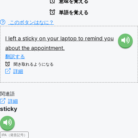
意味を覚える
単語を覚える
このボタンはなに？
I
left
a
sticky
on
your
laptop
to
remind
you
about
the
appointment.
翻訳する
聞き取れるようになる
詳細
関連語
詳細
sticky
IPA（発音記号）