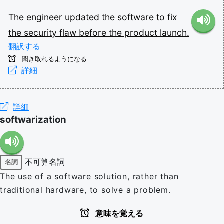
The
engineer
updated
the
software
to
fix
the
security
flaw
before
the
product
launch.
翻訳する
聞き取れるようになる
詳細
詳細
softwarization
不可算名詞
名詞
The use of a software solution, rather than
traditional hardware, to solve a problem.
意味を覚える