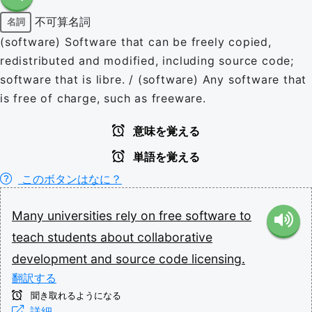
不可算名詞
名詞
(software) Software that can be freely copied,
redistributed and modified, including source code;
software that is libre. / (software) Any software that
is free of charge, such as freeware.
意味を覚える
単語を覚える
このボタンはなに？
Many
universities
rely
on
free
software
to
teach
students
about
collaborative
development
and
source
code
licensing.
翻訳する
聞き取れるようになる
詳細