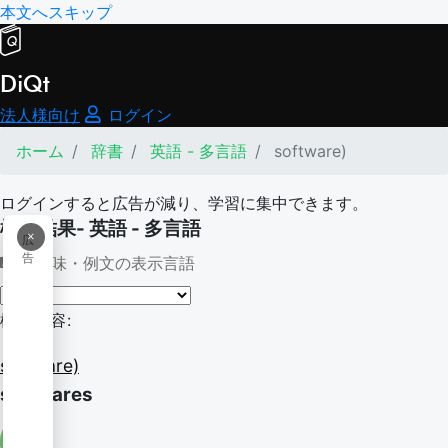
本文へスキップ
DiQt
法人様向け
ログイン
ホーム
辞書
英語 - 多言語
software)
ログインすると広告が減り、学習に集中できます。
検索結果- 英語 - 多言語
×
広
告
意味・例文の表示言語
検索内容:
software)
softwares