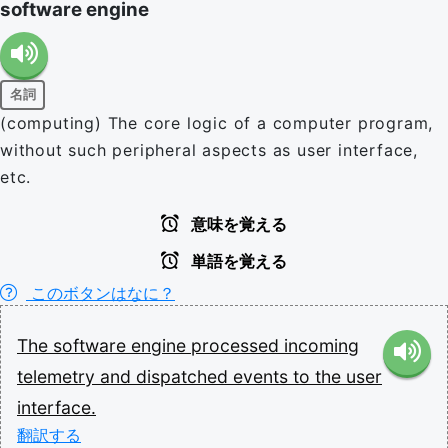
software engine
名詞
(computing) The core logic of a computer program,
without such peripheral aspects as user interface,
etc.
意味を覚える
単語を覚える
このボタンはなに？
The
software
engine
processed
incoming
telemetry
and
dispatched
events
to
the
user
interface.
翻訳する