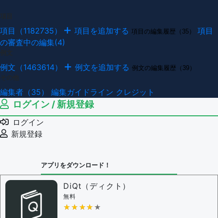
項目
項目（1182735）
項目を追加する
項目
項目の編集履歴（35）
の審査中の編集(4)
例文
例文（1463614）
例文を追加する
例文の編集履歴（39）
その他
編集者（35）
編集ガイドライン
クレジット
ログイン / 新規登録
ログイン
新規登録
アプリをダウンロード！
DiQt（ディクト）
無料
★★★★★
★★★★★