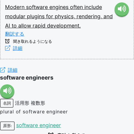
Modern
software
engines
often
include
modular
plugins
for
physics,
rendering,
and
AI
to
allow
rapid
development.
翻訳する
聞き取れるようになる
詳細
詳細
software engineers
活用形
複数形
名詞
plural of software engineer
software engineer
原形: