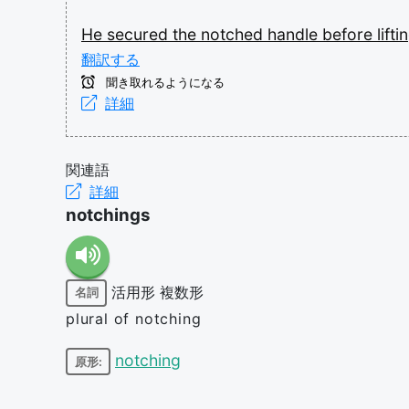
He
secured
the
notched
handle
before
lift
翻訳する
聞き取れるようになる
詳細
関連語
詳細
notchings
活用形
複数形
名詞
plural of notching
notching
原形: