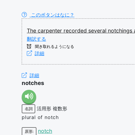
このボタンはなに？
The
carpenter
recorded
several
notchings
翻訳する
聞き取れるようになる
詳細
詳細
notches
活用形
複数形
名詞
plural of notch
notch
原形: