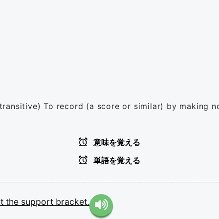
(transitive) To record (a score or similar) by making n
意味を覚える
単語を覚える
it
the
support
bracket.