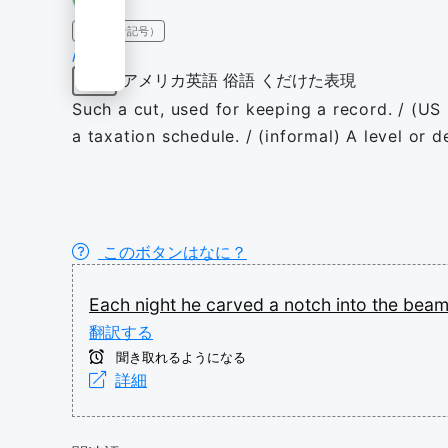
IPA（発音記号）
/nɒtʃ/
アメリカ英語
俗語
くだけた表現
名詞
Such a cut, used for keeping a record. / (US 
a taxation schedule. / (informal) A level or d
このボタンはなに？
Each
night
he
carved
a
notch
into
the
bea
翻訳する
聞き取れるようになる
詳細