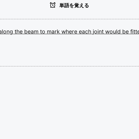
単語を覚える
along
the
beam
to
mark
where
each
joint
would
be
fitt