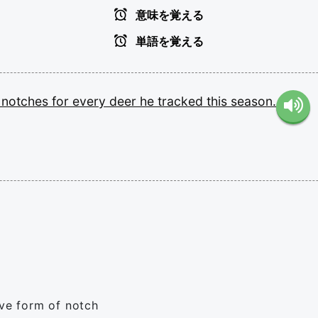
意味を覚える
単語を覚える
g
notches
for
every
deer
he
tracked
this
season.
ive form of notch