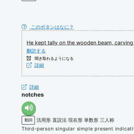
このボタンはなに？
He
kept
tally
on
the
wooden
beam,
carvin
翻訳する
聞き取れるようになる
詳細
詳細
notches
活用形
直説法
現在形
単数形
三人称
動詞
Third-person singular simple present indicat