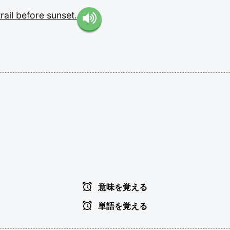
trail
before
sunset.
意味を覚える
単語を覚える