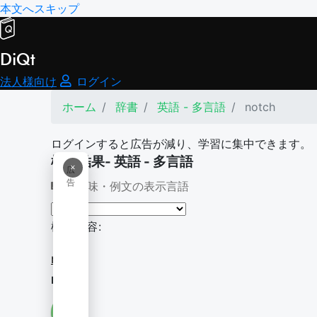
本文へスキップ
DiQt
法人様向け
ログイン
ホーム
辞書
英語 - 多言語
notch
ログインすると広告が減り、学習に集中できます。
検索結果- 英語 - 多言語
×
広
告
意味・例文の表示言語
検索内容:
notch
notch