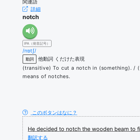
関連語
詳細
notch
IPA（発音記号）
/nɒtʃ/
他動詞
くだけた表現
動詞
(transitive) To cut a notch in (something). / 
means of notches.
このボタンはなに？
He
decided
to
notch
the
wooden
beam
to
f
翻訳する