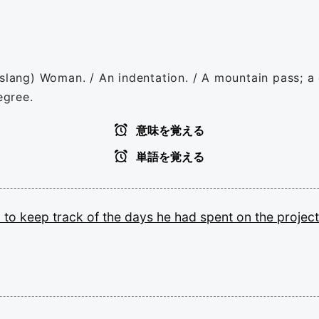
slang) Woman. / An indentation. / A mountain pass; a 
egree.
意味を覚える
単語を覚える
m
to
keep
track
of
the
days
he
had
spent
on
the
project