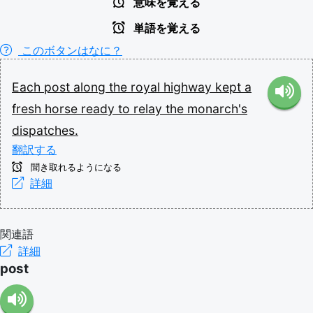
意味を覚える
単語を覚える
このボタンはなに？
Each
post
along
the
royal
highway
kept
a
fresh
horse
ready
to
relay
the
monarch's
dispatches.
翻訳する
聞き取れるようになる
詳細
関連語
詳細
post