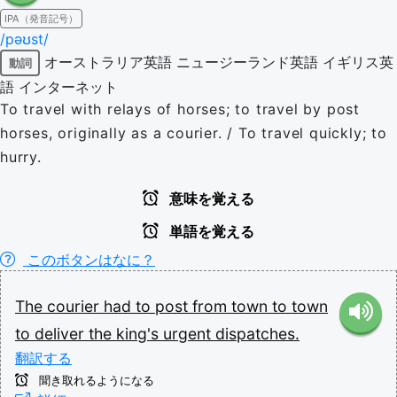
IPA（発音記号）
/pəʊst/
オーストラリア英語
ニュージーランド英語
イギリス英
動詞
語
インターネット
To travel with relays of horses; to travel by post
horses, originally as a courier. / To travel quickly; to
hurry.
意味を覚える
単語を覚える
このボタンはなに？
The
courier
had
to
post
from
town
to
town
to
deliver
the
king's
urgent
dispatches.
翻訳する
聞き取れるようになる