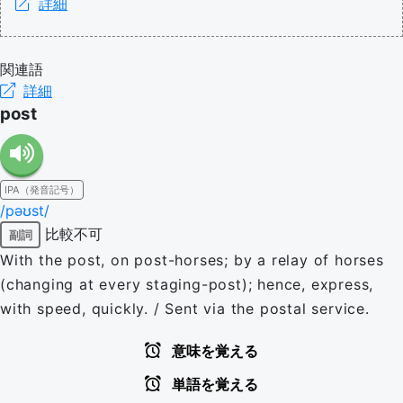
詳細
関連語
詳細
post
IPA（発音記号）
/pəʊst/
比較不可
副詞
With the post, on post-horses; by a relay of horses
(changing at every staging-post); hence, express,
with speed, quickly. / Sent via the postal service.
意味を覚える
単語を覚える