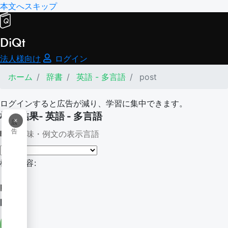
本文へスキップ
DiQt
法人様向け
ログイン
ホーム
辞書
英語 - 多言語
post
ログインすると広告が減り、学習に集中できます。
検索結果- 英語 - 多言語
×
広
告
意味・例文の表示言語
検索内容:
post
post