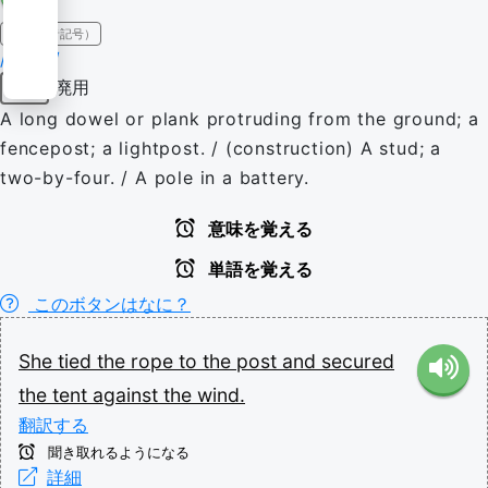
IPA（発音記号）
/pəʊst/
廃用
名詞
A long dowel or plank protruding from the ground; a
fencepost; a lightpost. / (construction) A stud; a
two-by-four. / A pole in a battery.
意味を覚える
単語を覚える
このボタンはなに？
She
tied
the
rope
to
the
post
and
secured
the
tent
against
the
wind.
翻訳する
聞き取れるようになる
詳細