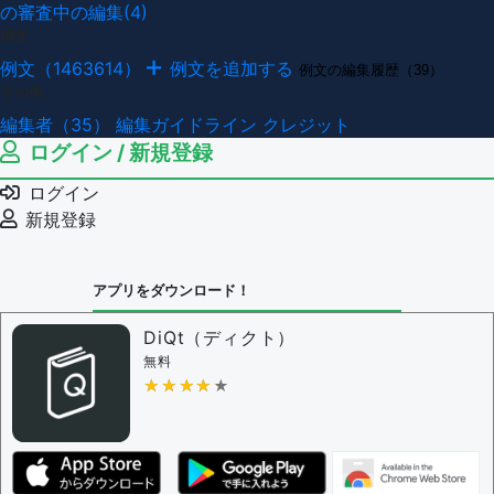
の審査中の編集(4)
例文
例文（1463614）
例文を追加する
例文の編集履歴（39）
その他
編集者（35）
編集ガイドライン
クレジット
ログイン / 新規登録
ログイン
新規登録
アプリをダウンロード！
DiQt（ディクト）
無料
★★★★★
★★★★★