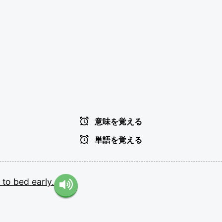
意味を覚える
単語を覚える
g
to
bed
early.