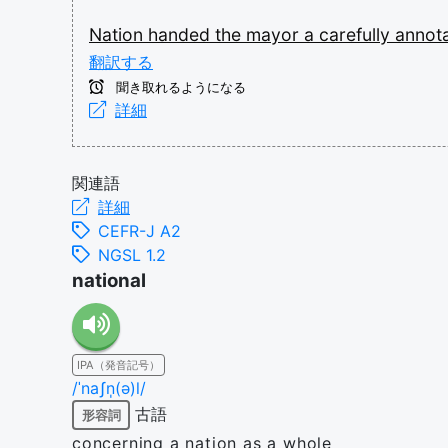
Nation
handed
the
mayor
a
carefully
annot
翻訳する
聞き取れるようになる
詳細
関連語
詳細
CEFR-J A2
NGSL 1.2
national
IPA（発音記号）
/ˈnaʃn̩(ə)l/
古語
形容詞
concerning a nation as a whole