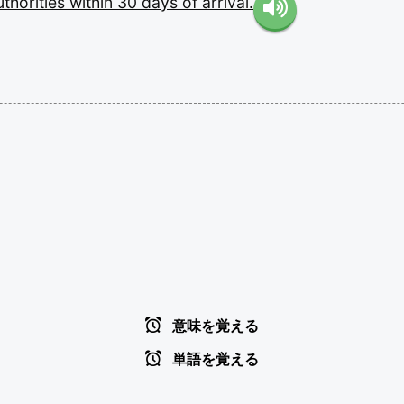
uthorities
within
30
days
of
arrival.
意味を覚える
単語を覚える