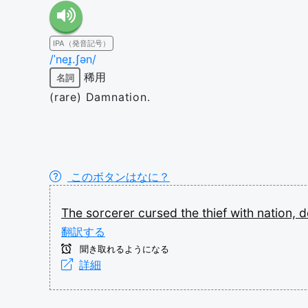
IPA（発音記号）
/ˈneɪ̯.ʃən/
稀用
名詞
(rare) Damnation.
このボタンはなに？
The
sorcerer
cursed
the
thief
with
nation,
d
翻訳する
聞き取れるようになる
詳細