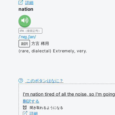
詳細
nation
IPA（発音記号）
/ˈneɪ̯.ʃən/
方言
稀用
副詞
(rare, dialectal) Extremely, very.
このボタンはなに？
I'm
nation
tired
of
all
the
noise,
so
I'm
goin
翻訳する
聞き取れるようになる
詳細