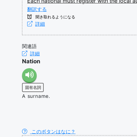
Each
national
must
register
with
the
local
a
翻訳する
聞き取れるようになる
詳細
関連語
詳細
Nation
固有名詞
A surname.
このボタンはなに？