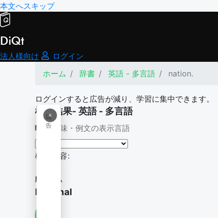
本文へスキップ
DiQt
法人様向け
ログイン
ホーム
辞書
英語 - 多言語
nation.
ログインすると広告が減り、学習に集中できます。
検索結果- 英語 - 多言語
×
広
告
意味・例文の表示言語
検索内容:
nation.
National