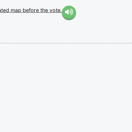
ated
map
before
the
vote.